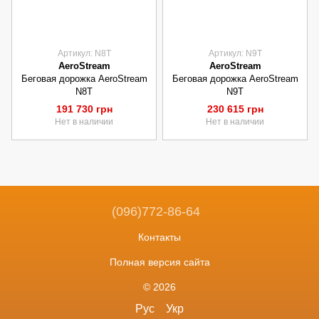
Артикул: N8T
Артикул: N9T
AeroStream
AeroStream
Беговая дорожка AeroStream
Беговая дорожка AeroStream
N8T
N9T
191 730 грн
230 615 грн
Нет в наличии
Нет в наличии
(096)772-86-64
Контакты
Полная версия сайта
© 2026
Рус
Укр