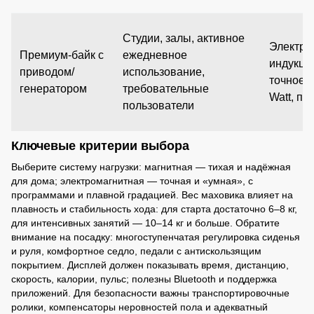
Студии, залы, активное
Электро
Премиум-байк с
ежедневное
индукци
приводом/
использование,
точное 
генератором
требовательные
Watt, п
пользователи
Ключевые критерии выбора
Выберите систему нагрузки: магнитная — тихая и надёжная
для дома; электромагнитная — точная и «умная», с
программами и плавной градацией. Вес маховика влияет на
плавность и стабильность хода: для старта достаточно 6–8 кг,
для интенсивных занятий — 10–14 кг и больше. Обратите
внимание на посадку: многоступенчатая регулировка сиденья
и руля, комфортное седло, педали с антискользящим
покрытием. Дисплей должен показывать время, дистанцию,
скорость, калории, пульс; полезны Bluetooth и поддержка
приложений. Для безопасности важны транспортировочные
ролики, компенсаторы неровностей пола и адекватный