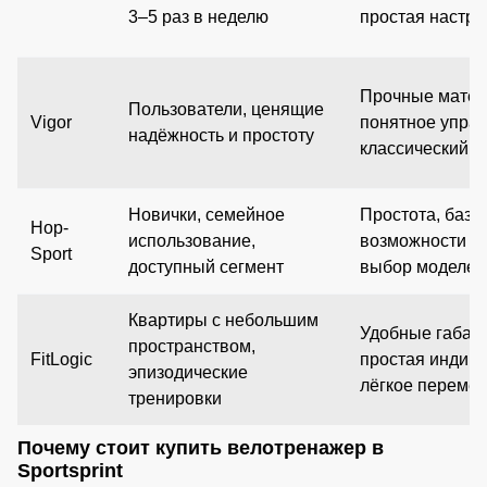
3–5 раз в неделю
простая настро
Прочные матер
Пользователи, ценящие
Vigor
понятное управ
надёжность и простоту
классический д
Новички, семейное
Простота, базо
Hop-
использование,
возможности и
Sport
доступный сегмент
выбор моделей
Квартиры с небольшим
Удобные габар
пространством,
FitLogic
простая индика
эпизодические
лёгкое переме
тренировки
Почему стоит купить велотренажер в
Sportsprint