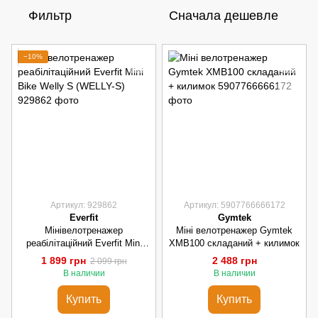
Фильтр
Сначала дешевле
−10%
Артикул: 929862
Артикул: 5907766666172
Everfit
Gymtek
Мінівелотренажер
Міні велотренажер Gymtek
реабілітаційний Everfit Mini
XMB100 складаний + килимок
Bike Welly S (WELLY-S)
1 899 грн
2 488 грн
2 099 грн
В наличии
В наличии
Купить
Купить