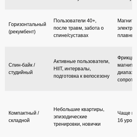
Пользователи 40+,
Магнитн
Горизонтальный
после травм, забота о
электро
(рекумбент)
спине/суставах
плавные
Фрикцио
Активные пользователи,
Спин-байк /
магнитн
HIIT, интервалы,
студийный
диапазо
подготовка к велосезону
сопроти
Небольшие квартиры,
Компактный /
Чаще ма
эпизодические
складной
16 уров
тренировки, новички