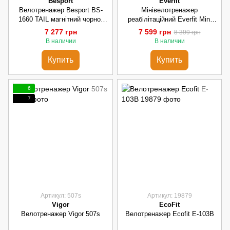
Besport
Everfit
Велотренажер Besport BS-
Мінівелотренажер
1660 TAIL магнітний чорно-
реабілітаційний Everfit Mini
жовтий
Bike Welly E (WELLY-E)
7 277 грн
7 599 грн
8 399 грн
В наличии
В наличии
Купить
Купить
6
7
Артикул: 507s
Артикул: 19879
Vigor
EcoFit
Велотренажер Vigor 507s
Велотренажер Ecofit E-103B