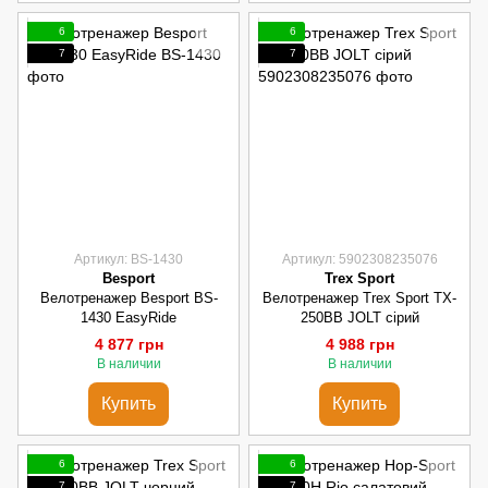
6
6
7
7
Артикул: BS-1430
Артикул: 5902308235076
Besport
Trex Sport
Велотренажер Besport BS-
Велотренажер Trex Sport TX-
1430 EasyRide
250BB JOLT сірий
4 877 грн
4 988 грн
В наличии
В наличии
Купить
Купить
6
6
7
7