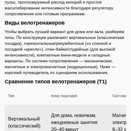
пульс, прогнозируемый расход калорий и простое
масштабирование интенсивности благодаря регулятору
сопротивления или готовым программам.
Виды велотренажеров
Чтобы выбрать лучший вариант для дома или зала, разберём
типы. По конструкции различают вертикальные (классическая
посадка), горизонтальные/рекумбентные (со спинкой и
посадкой «кресло»), спин-байки/студийные (для высокой
интенсивности), компактные мини-модели и складные
варианты. По системе сопротивления — механические,
магнитные и электромагнитные (индукционные). Ниже —
короткий путеводитель по сценариям использования.
Сравнение типов велотренажеров (T1)
Тип
Кому подходит
Система н
Для дома, новичкам,
Магнитн
Вертикальный
ежедневные занятия
электро
(классический)
20–40 минут
8–32 ур