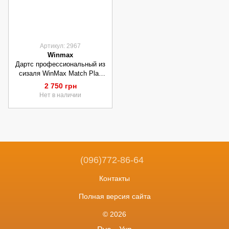
Артикул: 2967
Winmax
Дартс профессиональный из
сизаля WinMax Match Play
G084 45cм 6 дротиков
2 750 грн
Нет в наличии
(096)772-86-64
Контакты
Полная версия сайта
© 2026