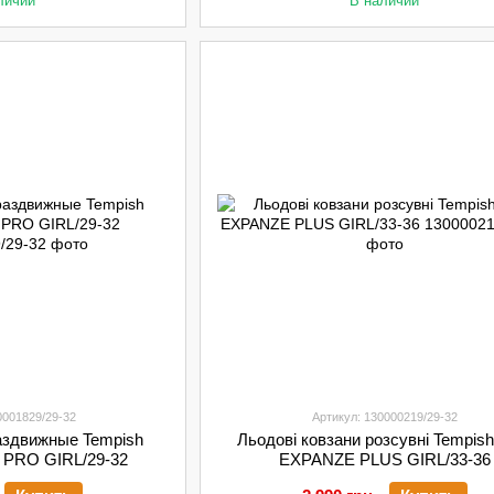
личии
В наличии
0001829/29-32
Артикул: 130000219/29-32
аздвижные Tempish
Льодові ковзани розсувні Tempis
 PRO GIRL/29-32
EXPANZE PLUS GIRL/33-36