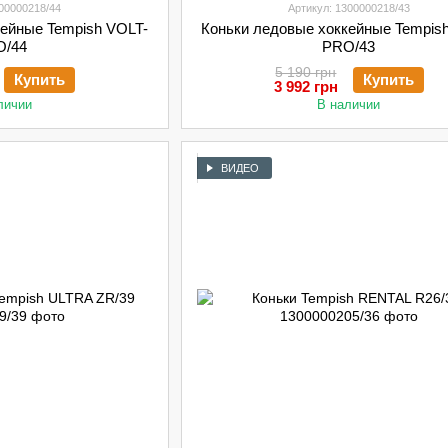
300000218/44
Артикул: 1300000218/43
кейные Tempish VOLT-
Коньки ледовые хоккейные Tempis
O/44
PRO/43
5 190 грн
Купить
Купить
3 992 грн
личии
В наличии
ВИДЕО