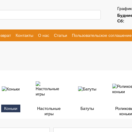
График
Будние
Сб:
зврат
Контакты
О нас
Статьи
Пользовательское соглашение
Коньки
Настольные
Батуты
Роликов
игры
коньки