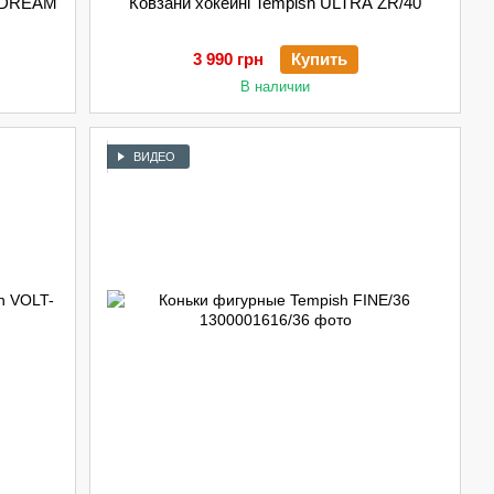
h DREAM
Ковзани хокейні Tempish ULTRA ZR/40
3 990 грн
Купить
В наличии
ВИДЕО