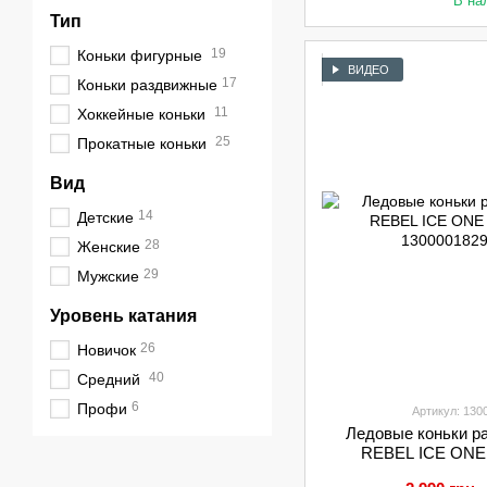
В на
Тип
19
Коньки фигурные
ВИДЕО
17
Коньки раздвижные
11
Хоккейные коньки
25
Прокатные коньки
Вид
14
Детские
28
Женские
29
Мужские
Уровень катания
26
Новичок
40
Средний
6
Профи
Артикул: 130
Ледовые коньки р
REBEL ICE ONE