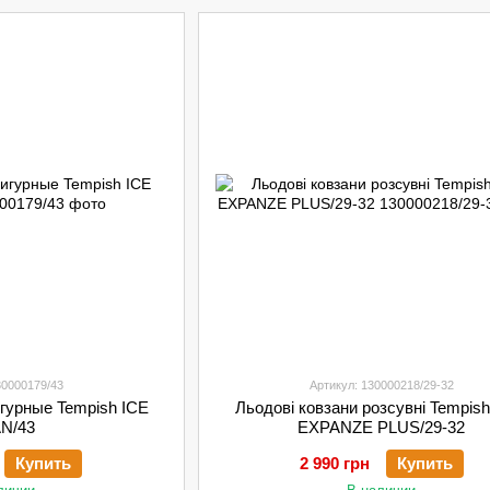
30000179/43
Артикул: 130000218/29-32
гурные Tempish ICE
Льодові ковзани розсувні Tempis
N/43
EXPANZE PLUS/29-32
Купить
2 990 грн
Купить