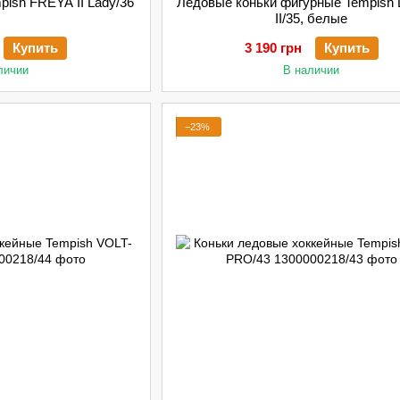
pish FREYA II Lady/36
Ледовые коньки фигурные Tempis
II/35, белые
Купить
3 190 грн
Купить
личии
В наличии
−23%