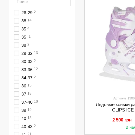
2
26-29
14
38
4
35
1
35
3
38
13
29-32
2
30-33
12
33-36
2
34-37
15
36
18
37
Артикул: 130
10
37-40
Ледовые коньки р
CLIPS ICE
19
39
18
40
2 590 грн
2
40-43
В на
21
41