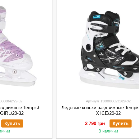
00000842/29-32
Артикул: 13000008231/29-32
аздвижные Tempish
Ледовые коньки раздвижные Tempi
 GIRL/29-32
X ICE/29-32
Купить
2 790 грн
Купить
личии
В наличии