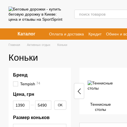
Перейти к основному контенту
Каталог
Оплата и доставка
Кредит
Обмен и во
Договор публичной оферты
Главная
Активных отдых
Коньки
Коньки
Бренд
74
Tempish
Цена, грн
От Цена, грн
До Цена, грн
Теннисные
OK
столы
Размер коньков