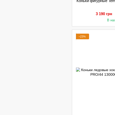
Коньки фигурные Tem
3 190 грн
В на
−23%