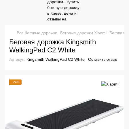
Все беговые дорожки
Беговые дорожки Xiaomi
Беговая д
Беговая дорожка Kingsmith
WalkingPad С2 White
Артикул:
Kingsmith WalkingPad С2 White
Оставить отзыв
−24%