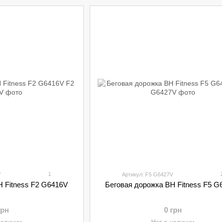
1
V
Артикул: F5 G6427V
H Fitness F2 G6416V
Беговая дорожка BH Fitness F5 G
грн
0 грн