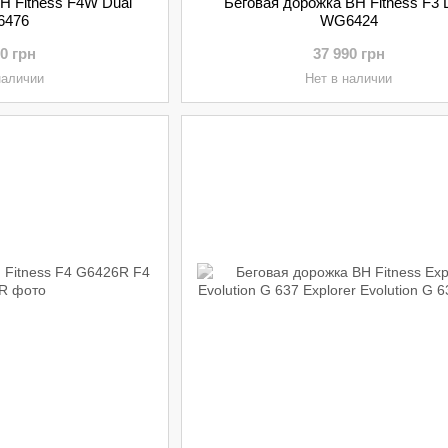
H Fitness F4W Dual
Беговая дорожка BH Fitness F3 
6476
WG6424
90 грн
37 990 грн
наличии
Нет в наличии