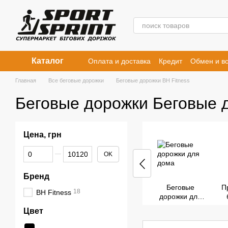
Перейти к основному контенту
Каталог
Оплата и доставка
Кредит
Обмен и во
Договор публичной оферты
Главная
Все беговые дорожки
Беговые дорожки BH Fitness
Беговые дорожки Беговые д
Цена, грн
От Цена, грн
До Цена, грн
OK
Бренд
Беговые
П
18
BH Fitness
дорожки для
дома
Цвет