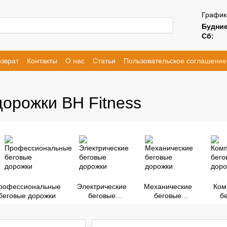
График
Будние
Сб:
зврат
Контакты
О нас
Статьи
Пользовательское соглашение
орожки BH Fitness
рофессиональные
Электрические
Механические
Ком
беговые дорожки
беговые
беговые
б
дорожки
дорожки
д