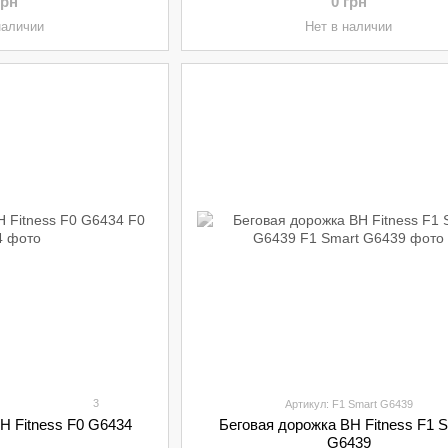
грн
0 грн
наличии
Нет в наличии
3
Артикул: F1 Smart G6439
H Fitness F0 G6434
Беговая дорожка BH Fitness F1 
G6439