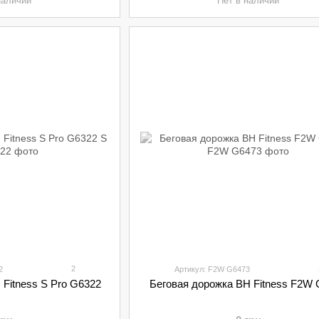
наличии
Нет в наличии
2
2
Артикул: F2W G6473
 Fitness S Pro G6322
Беговая дорожка BH Fitness F2W