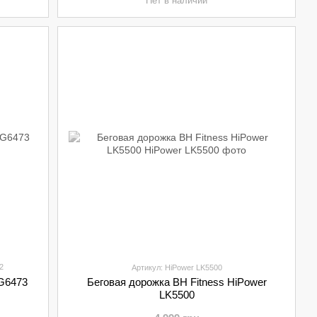
Нет в наличии
2
Артикул: HiPower LK5500
 G6473
Беговая дорожка BH Fitness HiPower
LK5500