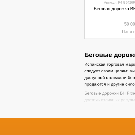
Артикул: F4 G6426
Беговая дорожка B
50 0
Нет в 
Беговые дорожк
Испанская торговая марк
следует своим целям: вы
доступной стоимости бег
продаются и другие сил
Беговые дорожки BH Fitn
достичь отличных резуль
угол наклона бегового п
присутствующие в тренаж
самостоятельно или выб
За счет классического д