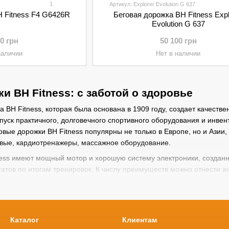
1
R
Артикул: Explorer Evolution G 637
H Fitness F4 G6426R
Беговая дорожка BH Fitness Expl
Evolution G 637
00 грн
50 100 грн
наличии
Нет в наличии
и BH Fitness: с заботой о здоровье
а BH Fitness, которая была основана в 1909 году, создает качест
пуск практичного, долговечного спортивного оборудования и инвен
овые дорожки BH Fitness популярны не только в Европе, но и Азии
овые, кардиотренажеры, массажное оборудование.
ess имеют мощный мотор и хорошую систему электроники, созданн
татов по итогам тренировок. К числу преимуществ можно отнести 
олотна. Кроме этого, она обеспечивает минимальную нагрузку на по
ере, следят за основными данными тренировки и выводят показат
ирать уже готовые режимы тренировки.
изайна беговая дорожка может вписаться в любой интерьер. Для 
Каталог
Клиентам