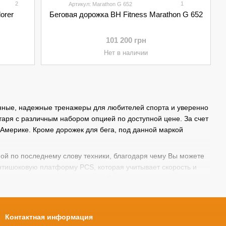
2
1
Артикул: Marathon G 652
orer
Беговая дорожка BH Fitness Marathon G 652
101 200 грн
Нет в наличии
венные, надежные тренажеры для любителей спорта и уверенно
таря с различным набором опцией по доступной цене. За счет
, Америке. Кроме дорожек для бега, под данной маркой
ой по последнему слову техники, благодаря чему Вы можете
антишоковую платформу PCS, которая учитывает скорость и
звоночник, поясницу и суставы. Сенсорные датчики,
ели на экран. Вы можете создавать необходимые условия
транспортировки оборудования предусмотрены специальные
Контактная информация