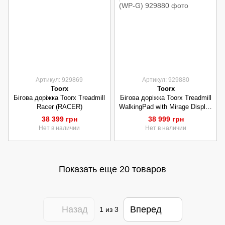
Артикул: 929869
Артикул: 929880
Toorx
Toorx
Бігова доріжка Toorx Treadmill
Бігова доріжка Toorx Treadmill
Racer (RACER)
WalkingPad with Mirage Display
Mineral Grey (WP-G)
38 399 грн
38 999 грн
Нет в наличии
Нет в наличии
Показать еще 20 товаров
Назад
Вперед
1
из 3