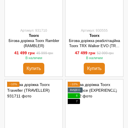
Артикул: 931710
Артикул: 930555
Toorx
Toorx
Бігова доріжка Toorx Rambler
Бігова доріжка реабілітаційна
(RAMBLER)
Toorx TRX Walker EVO (TRX-
WALKEREVO)
41 499 грн
47 499 грн
45 999 грн
52 999 грн
В наличии
В наличии
Купить
Купить
−10%
−10%
ВИДЕО
6
7