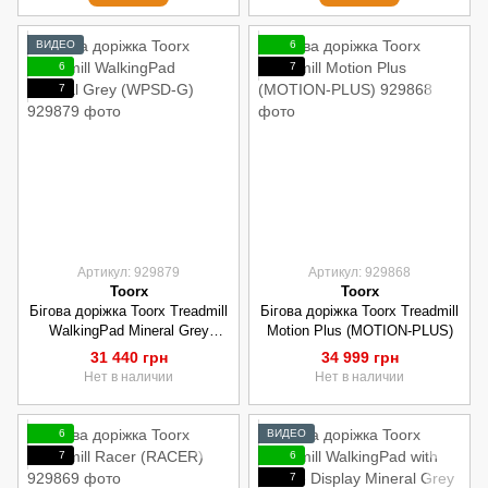
ВИДЕО
6
6
7
7
Артикул: 929879
Артикул: 929868
Toorx
Toorx
Бігова доріжка Toorx Treadmill
Бігова доріжка Toorx Treadmill
WalkingPad Mineral Grey
Motion Plus (MOTION-PLUS)
(WPSD-G)
31 440 грн
34 999 грн
Нет в наличии
Нет в наличии
6
ВИДЕО
7
6
7