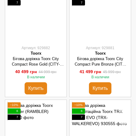
7
7
Артикул: 929882
Артикул: 929881
Toorx
Toorx
Бігова доріжка Toorx City
Бігова доріжка Toorx City
Compact Rose Gold (CITY-
Compact Pure Bronze (CITY-
COMPACT-R)
COMPACT-B)
40 499 грн
41 499 грн
44 999 грн
45 999 грн
В наличии
В наличии
Купить
Купить
−10%
−10%
6
6
7
7