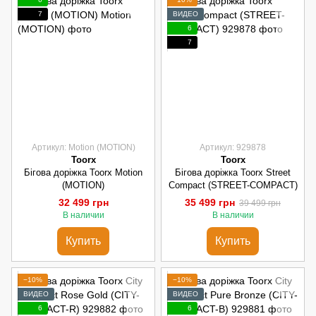
7
ВИДЕО
6
7
Артикул: Motion (MOTION)
Артикул: 929878
Toorx
Toorx
Бігова доріжка Toorx Motion
Бігова доріжка Toorx Street
(MOTION)
Compact (STREET-COMPACT)
32 499 грн
35 499 грн
39 499 грн
В наличии
В наличии
Купить
Купить
−10%
−10%
ВИДЕО
ВИДЕО
6
6