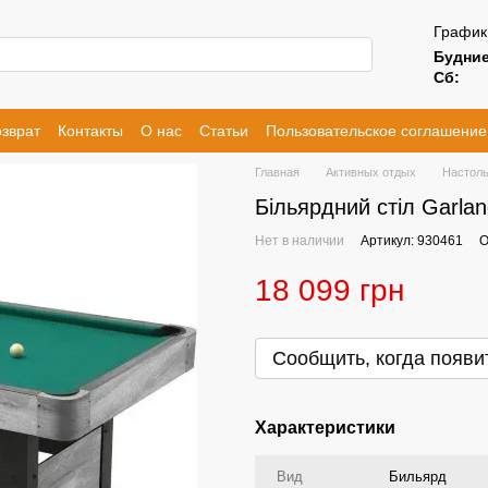
График
Будние
Сб:
зврат
Контакты
О нас
Статьи
Пользовательское соглашение
Главная
Активных отдых
Настоль
Більярдний стіл Garla
Нет в наличии
Артикул: 930461
О
18 099 грн
Сообщить, когда появи
Характеристики
Вид
Бильярд