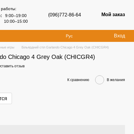
 работы:
Мой заказ
(096)772-86-64
:
9:00–19:00
10:00–15:00
Вход
Рус
ные игры
Більярдний стіл Garlando Chicago 4 Grey Oak (CHICGR4)
ndo Chicago 4 Grey Oak (CHICGR4)
ставить отзыв
К сравнению
В желания
тся