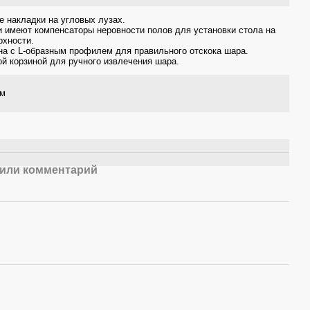
 накладки на угловых лузах.
 имеют компенсаторы неровности полов для установки стола на
рхности.
на с L-образным профилем для правильного отскока шара.
ой корзиной для ручного извлечения шара.
см
или комментарий