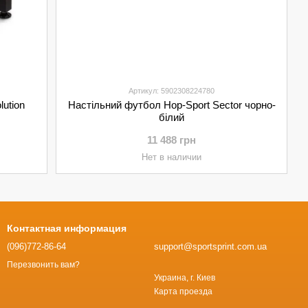
Артикул: 5902308224780
ution
Настільний футбол Hop-Sport Sector чорно-
білий
11 488 грн
Нет в наличии
Контактная информация
(096)772-86-64
support@sportsprint.com.ua
Перезвонить вам?
Украина, г. Киев
Карта проезда