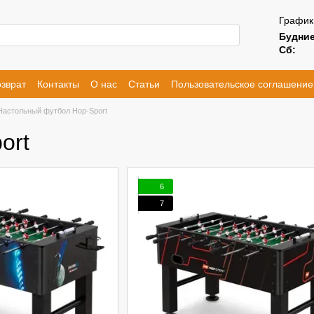
График
Будние
Сб:
зврат
Контакты
О нас
Статьи
Пользовательское соглашение
Настольный футбол Hop-Sport
ort
6
7