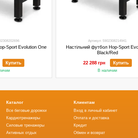
902308202696
Артикул: 5902308214941
p-Sport Evolution One
Настільний футбол Hop-Sport Evol
Black/Red
Купить
22 288 грн
Купить
личии
В наличии
Каталог
Клиентам
Все беговые дорожки
Вход в личный кабинет
Кардиотренажеры
Оплата и доставка
Силовые тренажеры
Кредит
Активных отдых
Обмен и возврат