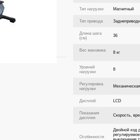
Тип нагрузки
Магнитный
Тип привода
Заднепривод
Длина шага
36
(см)
Вес маховика
8 кг
Уровней
8
нагрузки
Регулировка
Механическа
нагрузки
Дисплей
LCD
Показания
Скорость, вре
дисплея
Двойной ход р
регулируемое 
Особенности
выключение т