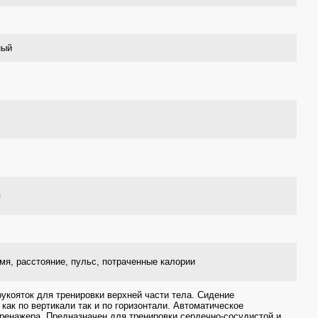
ный
я
мя, расстояние, пульс, потраченные калории
укояток для тренировки верхней части тела. Сидение
как по вертикали так и по горизонтали. Автоматическое
ренажера. Предназначен для тренировки сердечно-сосудистой и