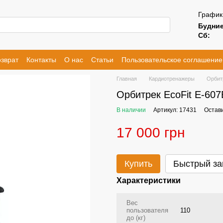
График
Будние
Сб:
зврат
Контакты
О нас
Статьи
Пользовательское соглашение
Главная
Кардиотренажеры
Орбит
Орбитрек EcoFit E-60
В наличии
Артикул: 17431
Остав
17 000 грн
Купить
Быстрый за
Характеристики
Вес
пользователя
110
до (кг)