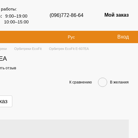
 работы:
Мой заказ
(096)772-86-64
:
9:00–19:00
10:00–15:00
Вход
Рус
реки
Орбитреки EcoFit
Орбитрек EcoFit E-607EA
7EA
ить отзыв
К сравнению
В желания
каз