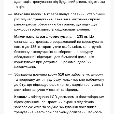
адаптацію тренування під будь-який рівень підготовки
та цілі.
Маховик
вагою 16 кг забезпечує плавний і стабільний
рух під час тренування. Така вага маховика сприяє
рівномірному обертанню без ривків, що підвищує
комфорт і ефективність кардіонавантаження.
Максимальна вага користувача — 135 кг.
Це
означає, що тренажер розрахований на користувачів
вагою до 135 кг, гарантуючи стабільність конструкції,
безпечну експлуатацію та збереження ресурсу
обладнання і підходить для більшості домашніх
користувачів при дотриманні рекомендованих
навантажень.
Збільшена довжина кроку
510 мм
забезпечує широку
та природну амплітуду руху, максимально наближену
до бігу, що підвищує ефективність кардіо-тренувань і
активніше залучає м’язи ніг та сідниць.
Консоль
обладнана LCD-дисплеєм із багатобарвним
підсвічуванням. Контрастний екран з підсвіткою
забезпечує чітке та зручне зчитування показників
тренування навіть при слабкому освітленні. Консоль