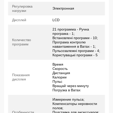
Регулировка
Электронная
нагрузки
Дисплей
LCD
21 программа - Ручна
програма - 1;
Встановлені програми - 10;
Количество
Програма контролю
программ
навантаження в Ватах - 1;
Пульсозалежні програми - 4;
Користувацькі програми - 5
Время
Скорость
Дистанция
Показания
Калории
дисплея
Пульс
Вращай через минуту
Погрузка в Ватах
Измерение пульса;
Компенсаторы неровности
полов;
Особенности
Подставка для аксессуаров;