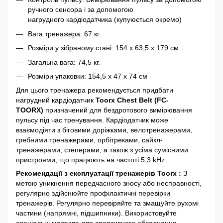
ручного сенсора і за допомогою
нагрудного кардіодатчика (купуюється окремо)
Вага тренажера: 67 кг.
Розміри у зібраному стані: 154 x 63,5 x 179 см
Загальна вага: 74,5 кг.
Розміри упаковки: 154,5 х 47 х 74 см
Для цього тренажера рекомендується придбати
нагрудний кардіодатчик
Toorx Chest Belt (FC-
TOORX)
призначений для бездротового вимірювання
пульсу під час тренування. Кардіодатчик може
взаємодіяти з біговими доріжками, велотренажерами,
гребними тренажерами, орбітреками, сайкл-
тренажерами, степерами, а також з усіма сумісними
пристроями, що працюють на частоті 5,3 kHz.
Рекомендації з експлуатації тренажерів Toorx :
З
метою уникнення передчасного зносу або несправності,
регулярно здійснюйте профілактичні перевірки
тренажерів. Регулярно перевіряйте та змащуйте рухомі
частини (напрямні, підшипники). Використовуйте