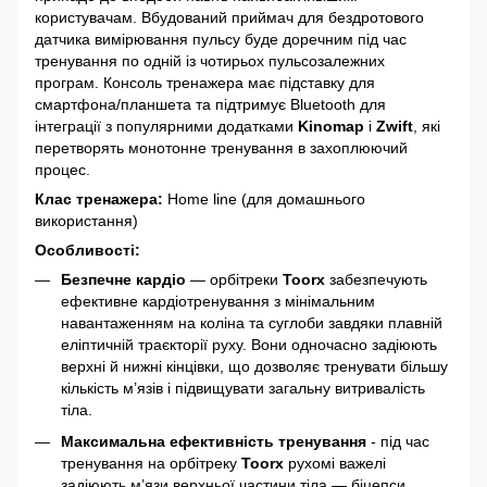
користувачам. Вбудований приймач для бездротового
датчика вимірювання пульсу буде доречним під час
тренування по одній із чотирьох пульсозалежних
програм. Консоль тренажера має підставку для
смартфона/планшета та підтримує Bluetooth для
інтеграції з популярними додатками
Kinomap
і
Zwift
, які
перетворять монотонне тренування в захоплюючий
процес.
Клас тренажера:
Home line (для домашнього
використання)
Особливості:
Безпечне кардіо
— орбітреки
Toorx
забезпечують
ефективне кардіотренування з мінімальним
навантаженням на коліна та суглоби завдяки плавній
еліптичній траєкторії руху. Вони одночасно задіюють
верхні й нижні кінцівки, що дозволяє тренувати більшу
кількість м’язів і підвищувати загальну витривалість
тіла.
Максимальна ефективність тренування
- під час
тренування на орбітреку
Toorx
рухомі важелі
задіюють м’язи верхньої частини тіла — біцепси,