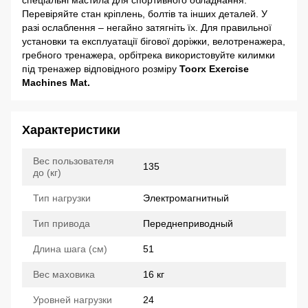
спеціальні мастила для спортивного обладнання.
Перевіряйте стан кріплень, болтів та інших деталей. У
разі ослаблення – негайно затягніть їх. Для правильної
установки та експлуатації бігової доріжки, велотренажера,
гребного тренажера, орбітрека використовуйте килимки
під тренажер відповідного розміру
Toorx Exercise
Machines Mat.
Характеристики
Вес пользователя
135
до (кг)
Тип нагрузки
Электромагнитный
Тип привода
Переднеприводный
Длина шага (см)
51
Вес маховика
16 кг
Уровней нагрузки
24