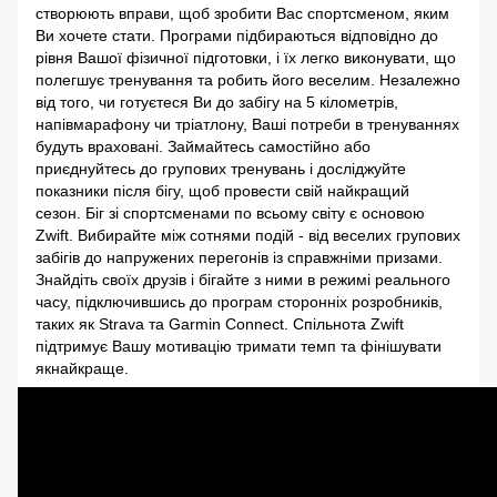
створюють вправи, щоб зробити Вас спортсменом, яким
Ви хочете стати. Програми підбираються відповідно до
рівня Вашої фізичної підготовки, і їх легко виконувати, що
полегшує тренування та робить його веселим. Незалежно
від того, чи готуєтеся Ви до забігу на 5 кілометрів,
напівмарафону чи тріатлону, Ваші потреби в тренуваннях
будуть враховані. Займайтесь самостійно або
приєднуйтесь до групових тренувань і досліджуйте
показники після бігу, щоб провести свій найкращий
сезон. Біг зі спортсменами по всьому світу є основою
Zwift. Вибирайте між сотнями подій - від веселих групових
забігів до напружених перегонів із справжніми призами.
Знайдіть своїх друзів і бігайте з ними в режимі реального
часу, підключившись до програм сторонніх розробників,
таких як Strava та Garmin Connect. Спільнота Zwift
підтримує Вашу мотивацію тримати темп та фінішувати
якнайкраще.