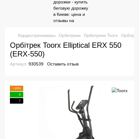
Кардиотренажеры
Орбитреки
Орбитреки Toorx
Орбітрек
Орбітрек Toorx Elliptical ERX 550
(ERX-550)
Артикул:
930539
Оставить отзыв
−10%
6
7