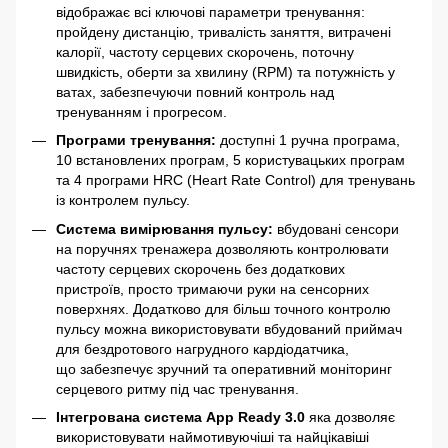
відображає всі ключові параметри тренування:
пройдену дистанцію, тривалість заняття, витрачені
калорії, частоту серцевих скорочень, поточну
швидкість, оберти за хвилину (RPM) та потужність у
ватах, забезпечуючи повний контроль над
тренуванням і прогресом.
Програми тренування:
доступні 1 ручна програма,
10 встановлених програм, 5 користувацьких програм
та 4 програми HRC (Heart Rate Control) для тренувань
із контролем пульсу.
Система вимірювання пульсу:
вбудовані сенсори
на поручнях тренажера дозволяють контролювати
частоту серцевих скорочень без додаткових
пристроїв, просто тримаючи руки на сенсорних
поверхнях. Додатково для більш точного контролю
пульсу можна використовувати вбудований приймач
для бездротового нагрудного кардіодатчика,
що забезпечує зручний та оперативний моніторинг
серцевого ритму під час тренування.
Інтегрована система App Ready 3.0
яка дозволяє
використовувати наймотивуючіші та найцікавіші