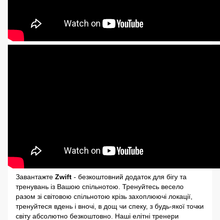
Завантажте
Zwift
-
безкоштовний додаток для бігу та
тренувань із Вашою спільнотою. Тренуйтесь весело
разом зі світовою спільнотою крізь захоплюючі локації,
тренуйтеся вдень і вночі, в дощ чи спеку, з будь-якої точки
світу абсолютно безкоштовно. Наші елітні тренери