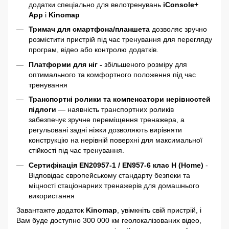
додатки спеціально для велотренувань
iConsole+
App
і
Kinomap
Тримач для смартфона/планшета
дозволяє зручно
розмістити пристрій під час тренування для перегляду
програм, відео або контролю додатків.
Платформи для ніг -
збільшеного розміру для
оптимального та комфортного положення під час
тренування
Транспортні ролики та компенсатори нерівностей
підлоги
—
наявність транспортних роликів
забезпечує зручне переміщення тренажера, а
регульовані задні ніжки дозволяють вирівняти
конструкцію на
нерівній поверхні для максимальної
стійкості під час тренування.
Сертифікація EN20957-1 / EN957-6 клас H (Home)
-
Відповідає європейському стандарту безпеки та
міцності стаціонарних тренажерів для домашнього
використання
Завантажте додаток
Kinomap
, увімкніть свій пристрій, і
Вам буде доступно 300 000 км геолокалізованих відео,