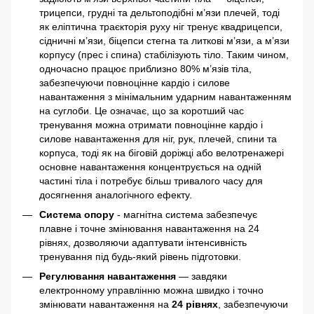
трицепси, грудні та дельтоподібні м’язи плечей, тоді
як еліптична траєкторія руху ніг тренує квадрицепси,
сідничні м’язи, біцепси стегна та литкові м’язи, а м’язи
корпусу (прес і спина) стабілізують тіло. Таким чином,
одночасно працює приблизно 80% м’язів тіла,
забезпечуючи повноцінне кардіо і силове
навантаження з мінімальним ударним навантаженням
на суглоби. Це означає, що за коротший час
тренування можна отримати повноцінне кардіо і
силове навантаження для ніг, рук, плечей, спини та
корпуса, тоді як на біговій доріжці або велотренажері
основне навантаження концентрується на одній
частині тіла і потребує більш тривалого часу для
досягнення аналогічного ефекту.
Система опору
- магнітна система забезпечує
плавне і точне змінювання навантаження на 24
рівнях, дозволяючи адаптувати інтенсивність
тренування під будь-який рівень підготовки.
Регулювання навантаження
— завдяки
електронному управлінню можна швидко і точно
змінювати навантаження на
24 рівнях
, забезпечуючи