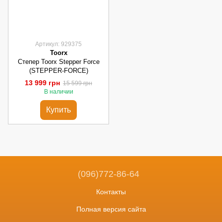
Артикул: 929375
Toorx
Степер Toorx Stepper Force
(STEPPER-FORCE)
13 999 грн
15 599 грн
В наличии
Купить
(096)772-86-64
Контакты
Полная версия сайта