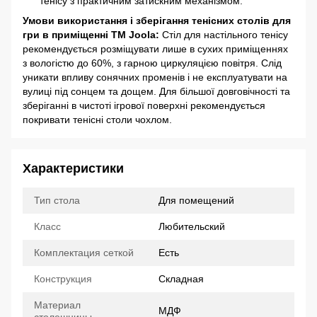
тенісу з практичним затискним механізмом.
Умови використання і зберігання тенісних столів для
гри в приміщенні ТМ Joola:
Стіл для настільного тенісу
рекомендується розміщувати лише в сухих приміщеннях
з вологістю до 60%, з гарною циркуляцією повітря. Слід
уникати впливу сонячних променів і не експлуатувати на
вулиці під сонцем та дощем. Для більшої довговічності та
зберіганні в чистоті ігрової поверхні рекомендується
покривати тенісні столи чохлом.
Характеристики
Тип стола
Для помещений
Класс
Любительский
Комплектация сеткой
Есть
Конструкция
Складная
Материал
МДФ