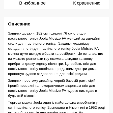
В избранное
К сравнению
Описание
Завдяки довжині 152 см і ширині 76 см стіл для
настільного тенісу Joola Midsize FA менший за звичайні
столи для настільного тенісу. Завдяки механізму
складання стіл для настільного тенісу Joola Midsize FA
можна дуже швидко зібрати та розібрати. Це означає, що
ви можете розпочати гру якомога швидше та знову
прибрати дошку одразу після гри. Це робить стіл для
настільного тенісу особливо придатним для гри дома і
пропонує чудове задоволення для всієї родини.
Завдяки простому дизайну, чорній базовій рамі, сірій
ігровій поверхні та помаранчевим акцентам стіл для
настільного тенісу Joola Midsize FA чудово виглядає в
будь-якій кімнаті.
Торгова марка Joola один із найстаріших виробників у
світі настільного тенісу. Заснована в Німеччині в 1952 році
як виробник столів для настільного тенісу. На