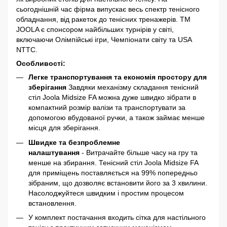
сьогоднішній час фірма випускає весь спектр тенісного
обладнання, від ракеток до тенісних тренажерів. ТМ
JOOLA є спонсором найбільших турнірів у світі,
включаючи Олімпійські ігри, Чемпіонати світу та USA
NTTC.
Особливості:
Легке транспортування та економія простору для
зберігання
Завдяки механізму складання тенісний
стіл Joola Midsize FA можна дуже швидко зібрати в
компактний розмір валізи та транспортувати за
допомогою вбудованої ручки, а також займає менше
місця для зберігання.
Швидке та безпроблемне
налаштування
- Витрачайте більше часу на гру та
менше на збирання. Тенісний стіл Joola Midsize FA
для приміщень поставляється на 99% попередньо
зібраним, що дозволяє встановити його за 3 хвилини.
Насолоджуйтеся швидким і простим процесом
встановлення.
У комплект постачання входить сітка для настільного