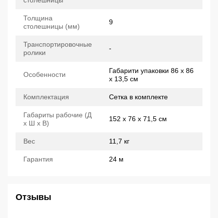
столешницы
Толщина
9
столешницы (мм)
Транспортировочные
-
ролики
Габарити упаковки 86 х 86
Особенности
х 13,5 см
Комплектация
Сетка в комплекте
Габариты рабочие (Д
152 х 76 х 71,5 см
x Ш x В)
Вес
11,7 кг
Гарантия
24 м
Отзывы