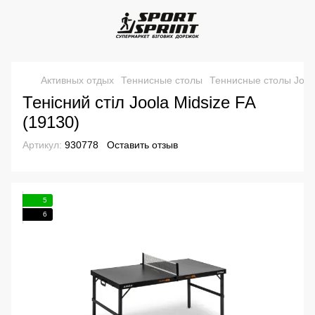
Активных отдых
Теннисные столы
Теннисные столы Jool
Тенісний стіл Joola Midsize FA
(19130)
Артикул:
930778
Оставить отзыв
5
6