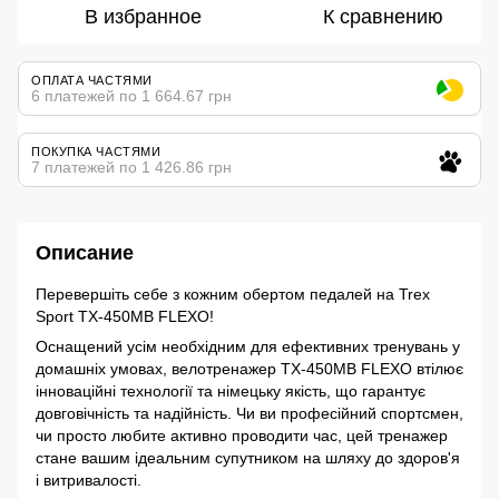
В избранное
К сравнению
ОПЛАТА ЧАСТЯМИ
6 платежей по 1 664.67 грн
ПОКУПКА ЧАСТЯМИ
7 платежей по 1 426.86 грн
Описание
Перевершіть себе з кожним обертом педалей на Trex
Sport TX-450MB FLEXO!
Оснащений усім необхідним для ефективних тренувань у
домашніх умовах, велотренажер TX-450MB FLEXO втілює
інноваційні технології та німецьку якість, що гарантує
довговічність та надійність. Чи ви професійний спортсмен,
чи просто любите активно проводити час, цей тренажер
стане вашим ідеальним супутником на шляху до здоров'я
і витривалості.