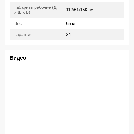
Габариты рабочие (Д
112/61/150 см
x Ш x В)
Вес
65 кг
Гарантия
24
Видео