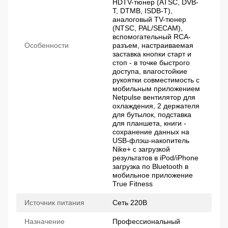
HDTV-тюнер (ATSC, DVB-
T, DTMB, ISDB-T),
аналоговый TV-тюнер
(NTSC, PAL/SECAM),
вспомогательный RCA-
Особенности
разъем, настраиваемая
заставка кнопки старт и
стоп - в точке быстрого
доступа, влагостойкие
рукоятки совместимость с
мобильным приложением
Netpulse вентилятор для
охлаждения, 2 держателя
для бутылок, подставка
для планшета, книги -
сохранение данных на
USB-флэш-накопитель
Nike+ с загрузкой
результатов в iPod/iPhone
загрузка по Bluetooth в
мобильное приложение
True Fitness
Источник питания
Сеть 220В
Назначение
Профессиональный