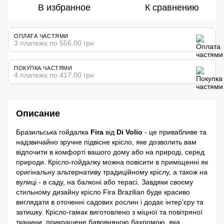
В избранное
К сравнению
ОПЛАТА ЧАСТЯМИ
3 платежа по 556.00 грн
ПОКУПКА ЧАСТЯМИ
4 платежа по 417.00 грн
Описание
Бразильська гойдалка
Fira
від
Di Volio
- це привабливе та
надзвичайно зручне підвісне крісло, яке дозволить вам
відпочити в комфорті вашого дому або на природі, серед
природи. Крісло-гойдалку можна повісити в приміщенні як
оригінальну альтернативу традиційному кріслу, а також на
вулиці - в саду, на балконі або терасі. Завдяки своєму
стильному дизайну крісло Fira Brazilian буде красиво
виглядати в оточенні садових рослин і додає інтер'єру та
затишку. Крісло-гамак виготовлено з міцної та повітряної
тканини, прикрашене бавовняною бахромою, яка