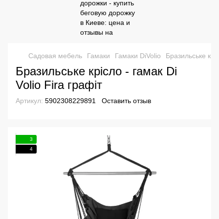
Садовая мебель
Гамаки
Гамаки DiVolio
Бразильське кріс
Бразильське крісло - гамак Di
Volio Fira графіт
Артикул:
5902308229891
Оставить отзыв
3
4