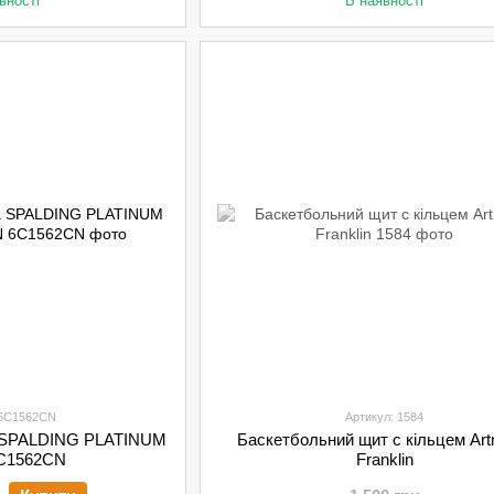
вності
В наявності
 6C1562CN
Артикул: 1584
а SPALDING PLATINUM
Баскетбольний щит c кільцем Ar
6C1562CN
Franklin