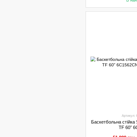
В ная
Артикул:
Баскетбольна стійк
TF 60" 