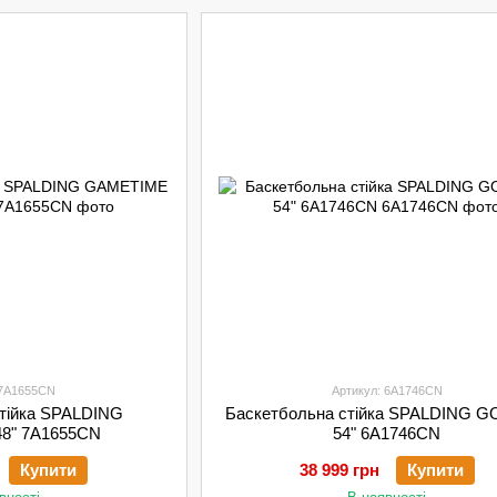
 7A1655CN
Артикул: 6A1746CN
стійка SPALDING
Баскетбольна стійка SPALDING G
8" 7A1655CN
54" 6A1746CN
Купити
38 999 грн
Купити