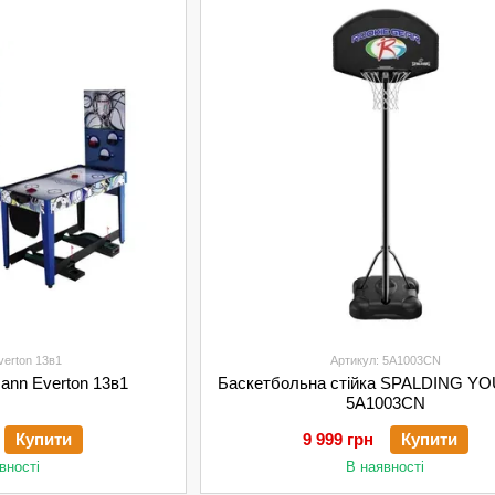
verton 13в1
Артикул: 5A1003CN
mann Everton 13в1
Баскетбольна стійка SPALDING YO
5A1003CN
Купити
9 999 грн
Купити
вності
В наявності