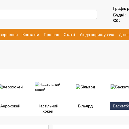
Графік 
Будні:
Сб:
овернення
Контакти
Про нас
Статті
Угода користувача
Догов
Аерохокей
Настільний
Більярд
Баскетб
хокей