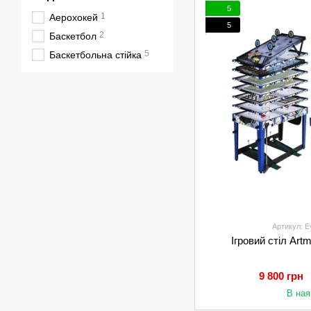
5
1
Аерохокей
5
2
Баскетбол
5
Баскетбольна стійка
Артикул: E
Ігровий стіл Art
9 800 грн
В ная