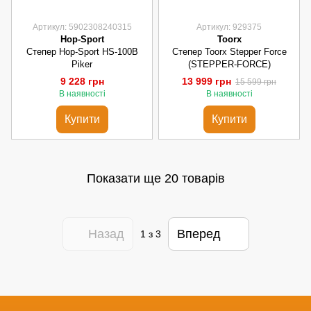
Артикул: 5902308240315
Артикул: 929375
Hop-Sport
Toorx
Степер Hop-Sport HS-100B
Степер Toorx Stepper Force
Piker
(STEPPER-FORCE)
9 228 грн
13 999 грн
15 599 грн
В наявності
В наявності
Купити
Купити
Показати ще 20 товарів
Назад
Вперед
1
з 3