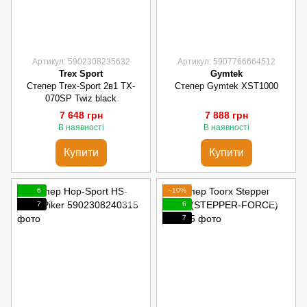
Артикул: 5902308235632
Артикул: 5907766664512
Trex Sport
Gymtek
Степер Trex-Sport 2в1 TX-
Степер Gymtek XST1000
070SP Twiz black
7 648 грн
7 888 грн
В наявності
В наявності
Купити
Купити
6
−10%
7
6
7