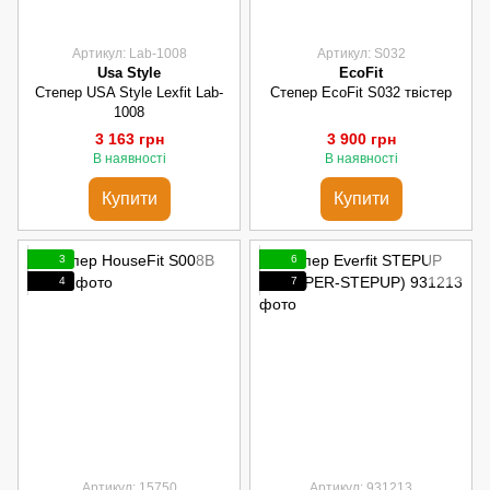
Артикул: Lab-1008
Артикул: S032
Usa Style
EcoFit
Степер USA Style Lexfit Lab-
Степер EcoFit S032 твістер
1008
3 163 грн
3 900 грн
В наявності
В наявності
Купити
Купити
3
6
4
7
Артикул: 15750
Артикул: 931213