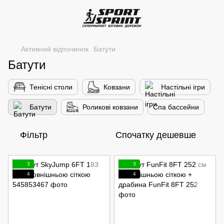
Активний відпочинок
Батути
Батути
Тенісні столи
Ковзани
Настільні ігри
Батути
Роликові ковзани
Спа бассейни
Фільтр
Спочатку дешевше
3
3
4
4