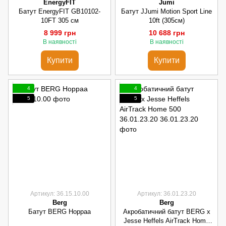
EnergyFIT
Jumi
Батут EnergyFIT GB10102-
Батут JJumi Motion Sport Line
10FT 305 см
10ft (305см)
8 999 грн
10 688 грн
В наявності
В наявності
Купити
Купити
4
4
5
5
Артикул: 36.15.10.00
Артикул: 36.01.23.20
Berg
Berg
Батут BERG Hoppaa
Акробатичний батут BERG x
Jesse Heffels AirTrack Home