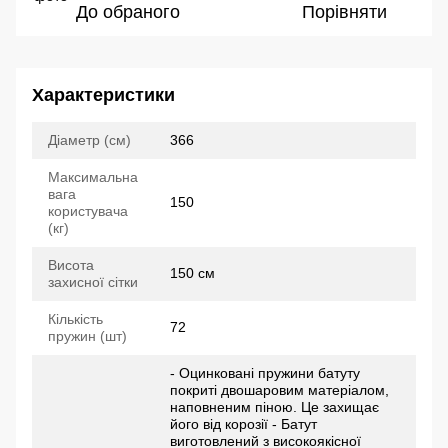
До обраного
Порівняти
Характеристики
Діаметр (см)
366
Максимальна
вага
150
користувача
(кг)
Висота
150 см
захисної сітки
Кількість
72
пружин (шт)
- Оцинковані пружини батуту
покриті двошаровим матеріалом,
наповненим піною. Це захищає
його від корозії - Батут
виготовлений з високоякісної