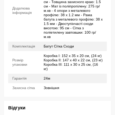
см - Товщина захисного краю: 1.5
см - Мат із поліпропілену: 275 гр/
Додаткова
м.кв - 4 опори з металевого
інформація
профілю: 38 х 1.2 мм - Рама
батута з металевого профілю: 38 х
1.5 мм - Двоступінчасті сходи
висотою: 95 см - Сітка з
поліетилену завтовшки: 100 гр/
м.кв
Комплектація
Батут Сітка Сходи
Коробка I: 152 х 35 х 20 см, (24 кг)
Розмір
Коробка II: 147 х 40 х 22 см, (23 кг)
упаковки
Коробка III: 111 х 30 х 25 см, (16
кг)
Гарантія
24м
Захисна сітка
Зовнішня
Відгуки