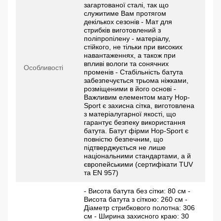
загартованої сталі, так що
служитиме Вам протягом
декількох сезонів - Мат для
стрибків виготовлений з
поліпропілену - матеріалу,
стійкого, не тільки при високих
навантаженнях, а також при
впливі вологи та сонячних
Особливості
променів - Стабільність батута
забезпечується трьома ніжками,
розміщеними в його основі -
Важливим елементом мату Hop-
Sport є захисна сітка, виготовлена
з матеріалугарної якості, що
гарантує безпеку використання
батута. Батут фірми Hop-Sport є
повністю безпечним, що
підтверджується не лише
національними стандартами, а й
європейськими (сертифікати TUV
та EN 957)
- Висота батута без сітки: 80 см -
Висота батута з сіткою: 260 см -
Діаметр стрибкового полотна: 306
см - Ширина захисного краю: 30