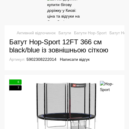
Активний відпочинок
Батути
Батути Hop-Sport
Батут Hop-
Батут Hop-Sport 12FT 366 см
black/blue із зовнішньою сіткою
Артикул:
5902308222014
Написати відгук
6
7