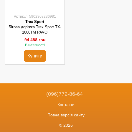
Артикул: 5902308236981
Trex Sport
Бігова доріжка Trex Sport TX-
1000TM PAVO
94 488 грн
В наявності
Купити
(096)772-86-64
Контакти
Повна версія сайту
© 2026