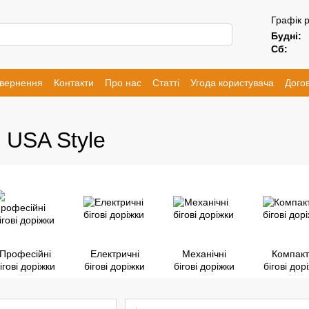
Графік 
Будні:
Сб:
овернення
Контакти
Про нас
Статті
Угода користувача
Догов
и USA Style
Професійні
Електричні
Механічні
Компакт
ігові доріжки
бігові доріжки
бігові доріжки
бігові дор