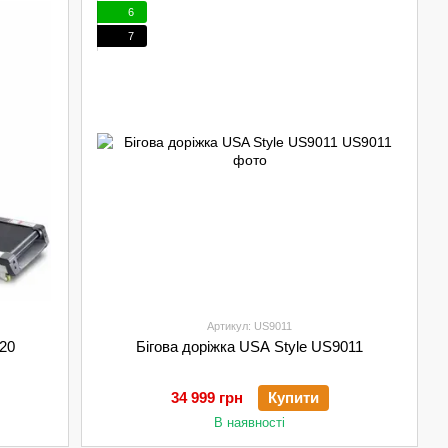
6
7
Артикул: US9011
020
Бігова доріжка USA Style US9011
34 999 грн
Купити
В наявності