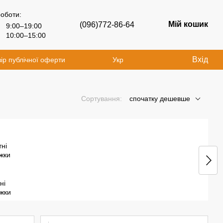
роботи:
Мій кошик
(096)772-86-64
9:00–19:00
10:00–15:00
Вхід
ір публічної оферти
Укр
Сортування:
спочатку дешевше
ні
іжки