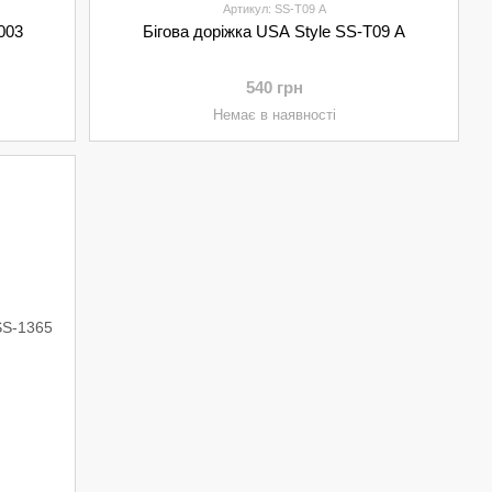
Артикул: SS-Т09 А
003
Бігова доріжка USA Style SS-Т09 А
540 грн
Немає в наявності