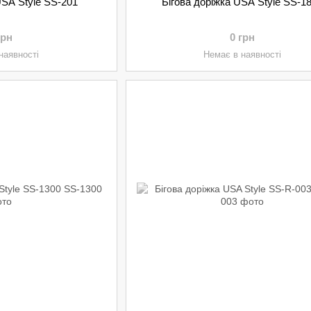
USA Style SS-201
Бігова доріжка USA Style SS-1
грн
0 грн
наявності
Немає в наявності