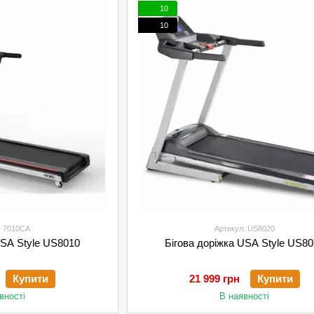
10
10
: 7010CA
Артикул: US8020
USA Style US8010
Бігова доріжка USA Style US8
Купити
21 999 грн
Купити
вності
В наявності