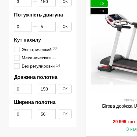
ОК
10
10
Потужність двигуна
От Потужність двигуна
До Потужність двигуна
ОК
Кут нахилу
22
Электрический
11
Механическая
14
Без регулировки
Довжина полотна
От Довжина полотна
До Довжина полотна
ОК
Артикул
Ширина полотна
Бігова доріжка 
От Ширина полотна
До Ширина полотна
ОК
20 999 грн
В ная