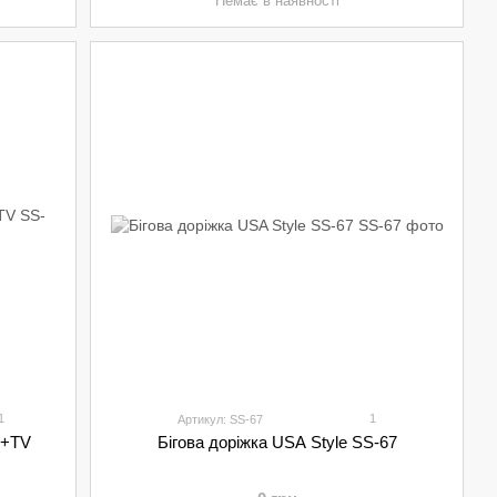
Немає в наявності
1
1
Артикул: SS-67
A+TV
Бігова доріжка USA Style SS-67