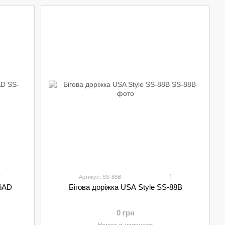
2
1
Артикул: SS-88B
26AD
Бігова доріжка USA Style SS-88B
0 грн