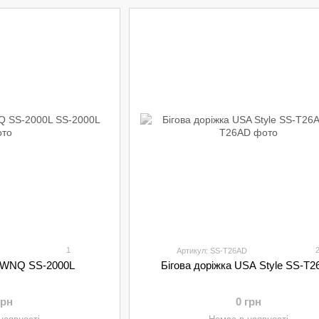
1
Артикул: SS-T26AD
а WNQ SS-2000L
Бігова доріжка USA Style SS-T
грн
0 грн