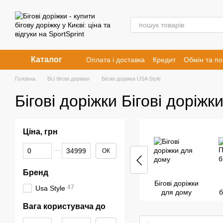
Перейти к основному контенту
Каталог
Оплата і доставка
Кредит
Обмін та п
Головна
Всі бігові доріжки
Бігові доріжки USA Style
Бігові доріжки Бігові доріжк
Ціна, грн
От Ціна, грн
До Ціна, грн
ОК
Бренд
Бігові доріжки
47
Usa Style
для дому
б
Вага користувача до
От Вага користувача до
До Вага користувача до