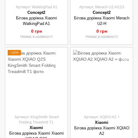
Артикул: WalkingPad A1
Артикул: Merach U2-H123
Concept2
Concept2
Бігова доріжка Xiaomi
Бігова доріжка Xiaomi Merach
WalkingPad A1
U2-H
0 грн
0 грн
Немає в наявності
Немає в наявності
−10%
Артикул: KingSmith Smart
Артикул: XQIAO A2 +
Folding Treadmill T1
Xiaomi
Xiaomi
Бігова доріжка Xiaomi XQIAO
Бігова доріжка Xiaomi Xiaomi
A2