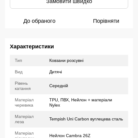
Замовити швидко
До обраного
Порівняти
Характеристики
Тип
Ковзани розсувні
Вид
Дитячі
Рівень
Середній
катання
Матеріал
TPU, ПВХ, Нейлон + матеріали
черевика
Nylex
Матеріал
Tempish Uni Carbon вуглецева сталь
леза
Матеріал
Нейлон Cambra 26Z