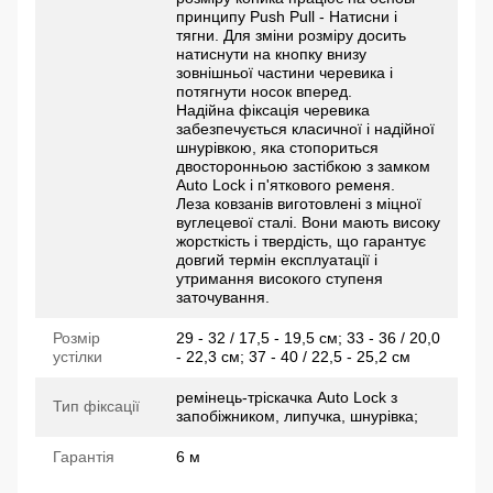
принципу Push Pull - Натисни і
тягни. Для зміни розміру досить
натиснути на кнопку внизу
зовнішньої частини черевика і
потягнути носок вперед.
Надійна фіксація черевика
забезпечується класичної і надійної
шнурівкою, яка стопориться
двосторонньою застібкою з замком
Auto Lock і п'яткового ременя.
Леза ковзанів виготовлені з міцної
вуглецевої сталі. Вони мають високу
жорсткість і твердість, що гарантує
довгий термін експлуатації і
утримання високого ступеня
заточування.
Розмір
29 - 32 / 17,5 - 19,5 см; 33 - 36 / 20,0
устілки
- 22,3 см; 37 - 40 / 22,5 - 25,2 см
ремінець-тріскачка Auto Lock з
Тип фіксації
запобіжником, липучка, шнурівка;
Гарантія
6 м