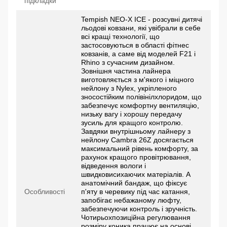
підкладки
Tempish NEO-X ICE - розсувні дитячі
льодові ковзани, які увібрали в себе
всі кращі технології, що
застосовуються в області фітнес
ковзанів, а саме від моделей F21 і
Rhino з сучасним дизайном.
Зовнішня частина лайнера
виготовляється з м'якого і міцного
нейлону з Nylex, укріпленого
зносостійким полівінілхлоридом, що
забезпечує комфортну вентиляцію,
низьку вагу і хорошу передачу
зусиль для кращого контролю.
Завдяки внутрішньому лайнеру з
нейлону Cambra 26Z досягається
максимальний рівень комфорту, за
рахунок кращого провітрювання,
відведення вологи і
швидковисихаючих матеріалів. А
анатомічний бандаж, що фіксує
Особливості
п'яту в черевику під час катання,
запобігає небажаному люфту,
забезпечуючи контроль і зручність.
Чотирьохпозиційна регулювання
розміру коника працює на основі