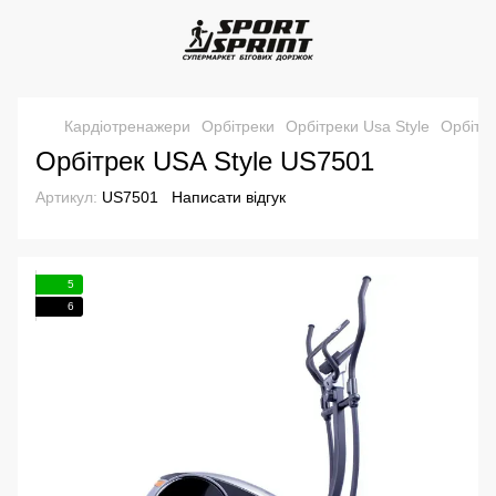
Кардіотренажери
Орбітреки
Орбітреки Usa Style
Орбітр
Орбітрек USA Style US7501
Артикул:
US7501
Написати відгук
5
6