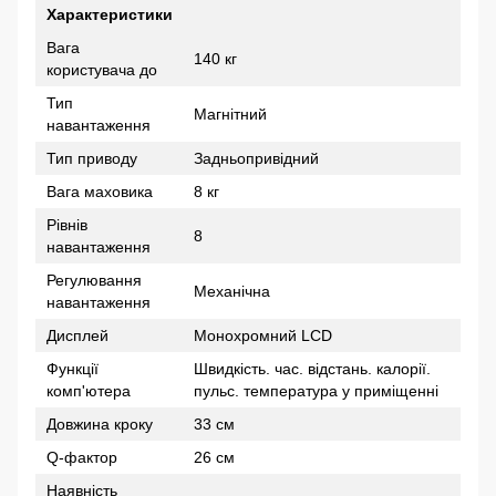
Характеристики
Вага
140 кг
користувача до
Тип
Магнітний
навантаження
Тип приводу
Задньопривідний
Вага маховика
8 кг
Рівнів
8
навантаження
Регулювання
Механічна
навантаження
Дисплей
Монохромний LCD
Функції
Швидкість. час. відстань. калорії.
комп'ютера
пульс. температура у приміщенні
Довжина кроку
33 см
Q-фактор
26 см
Наявність