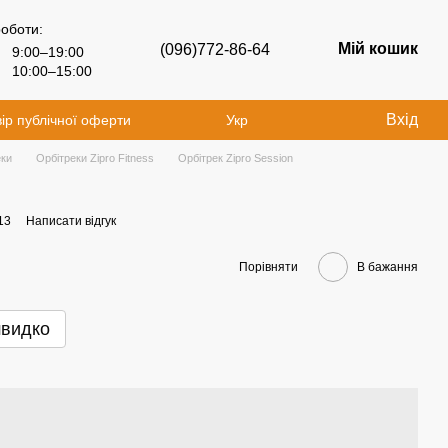
роботи:
Мій кошик
(096)772-86-64
9:00–19:00
10:00–15:00
Вхід
ір публічної оферти
Укр
еки
Орбітреки Zipro Fitness
Орбітрек Zipro Session
13
Написати відгук
Порівняти
В бажання
швидко