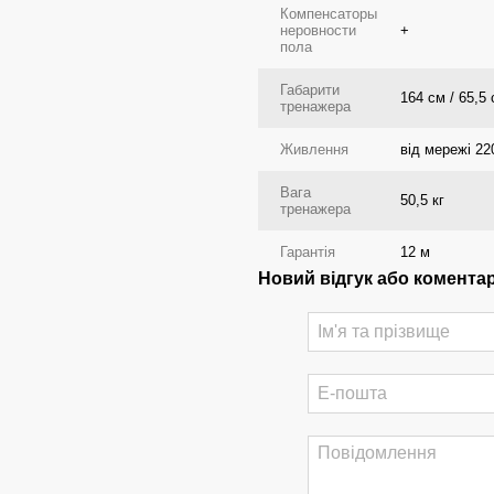
Компенсаторы
неровности
+
пола
Габарити
164 см / 65,5 
тренажера
Живлення
від мережі 22
Вага
50,5 кг
тренажера
Гарантія
12 м
Новий відгук або комента