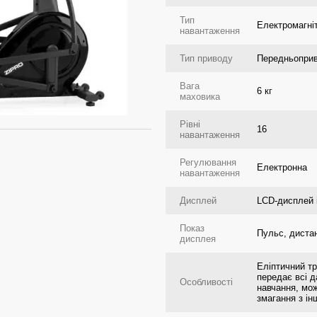
Тип
Електромагні
навантаження
Тип приводу
Передньоприв
Вага
6 кг
маховика
Рівні
16
навантаження
Регулювання
Електронна
навантаження
Дисплей
LCD-дисплей 
Показ
Пульс, дистан
дисплея
Еліптичний т
передає всі д
Особливості
навчання, мо
змагання з і