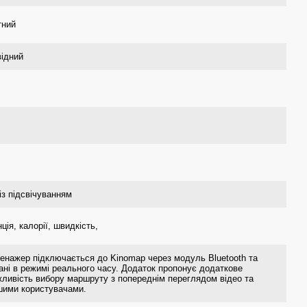
тний
ідний
із підсвічуванням
ція, калорії, швидкість,
ренажер підключається до Kinomap через модуль Bluetooth та
ані в режимі реального часу. Додаток пропонує додаткове
жливість вибору маршруту з попереднім переглядом відео та
ншими користувачами.