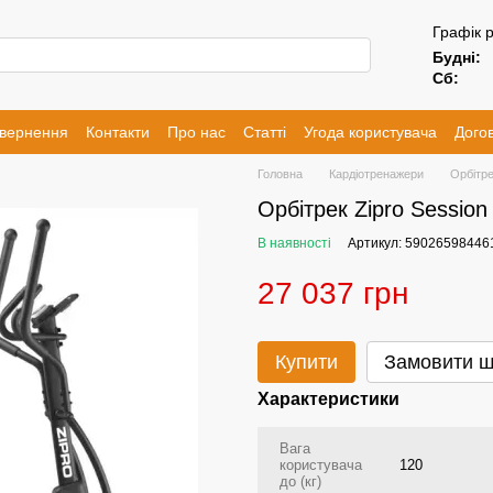
Графік 
Будні:
Сб:
овернення
Контакти
Про нас
Статті
Угода користувача
Догов
Головна
Кардіотренажери
Орбітр
Орбітрек Zipro Session
В наявності
Артикул: 59026598446
27 037 грн
Купити
Замовити 
Характеристики
Вага
користувача
120
до (кг)