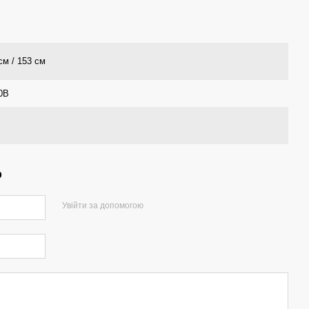
см / 153 см
0В
р
Увійти за допомогою