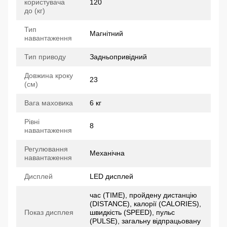
користувача
120
до (кг)
Тип
Магнітний
навантаження
Тип приводу
Задньопривідний
Довжина кроку
23
(см)
Вага маховика
6 кг
Рівні
8
навантаження
Регулювання
Механічна
навантаження
Дисплей
LED дисплей
час (TIME), пройдену дистанцію
(DISTANCE), калорії (CALORIES),
Показ дисплея
швидкість (SPEED), пульс
(PULSE), загальну відпрацьовану