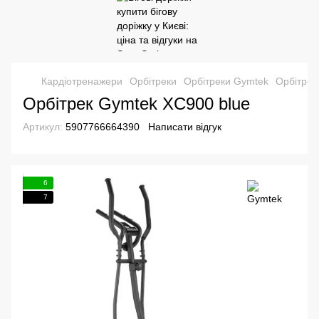
Кардіотренажери
Орбітреки
Орбітреки Gymtek
Орбітрек
Орбітрек Gymtek XC900 blue
Артикул:
5907766664390
Написати відгук
6
7