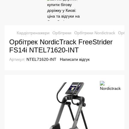
Кардіотренажери
Орбітреки
Орбітреки Nordictrack
Орбіт
Орбітрек NordicTrack FreeStrider
FS14i NTEL71620-INT
Артикул:
NTEL71620-INT
Написати відгук