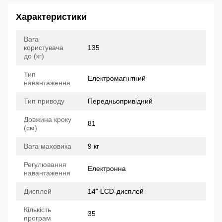
Характеристики
Вага
користувача
135
до (кг)
Тип
Електромагнітний
навантаження
Тип приводу
Передньопривідний
Довжина кроку
81
(см)
Вага маховика
9 кг
Регулювання
Електронна
навантаження
Дисплей
14" LCD-дисплей
Кількість
35
програм