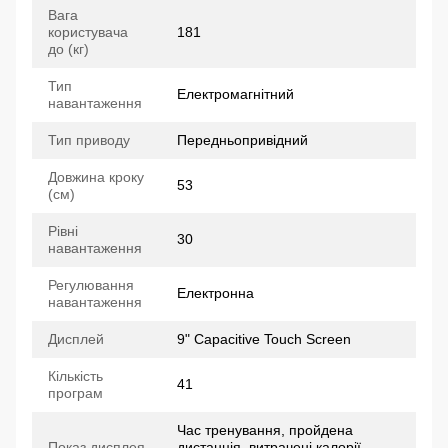
Вага
користувача
181
до (кг)
Тип
Електромагнітний
навантаження
Тип приводу
Передньопривідний
Довжина кроку
53
(см)
Рівні
30
навантаження
Регулювання
Електронна
навантаження
Дисплей
9" Capacitive Touch Screen
Кількість
41
програм
Час тренування, пройдена
Показ дисплея
дистанція, витрачені калорії,