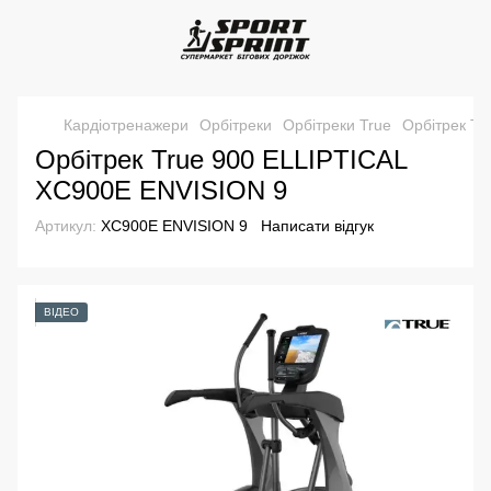
Кардіотренажери
Орбітреки
Орбітреки True
Орбітрек Tr
Орбітрек True 900 ELLIPTICAL
XC900E ENVISION 9
Артикул:
XC900E ENVISION 9
Написати відгук
ВІДЕО