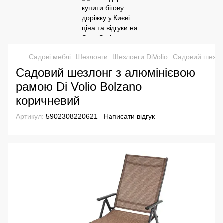
Садові меблі
Шезлонги
Шезлонги DiVolio
Садовий шезлон
Садовий шезлонг з алюмінієвою
рамою Di Volio Bolzano
коричневий
Артикул:
5902308220621
Написати відгук