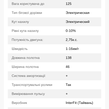
Вага користувача до
125
Тип бігової доріжки
Электрическая
Кут нахилу
Электрический
Рівні кута нахилу
0-10%
Потужність двигуна:
2,75к.с.
Швидкість
1-16км/г
Довжина полотна
138
Ширина полотна
46
Система амортизації
+
Транспортувальні ролики
Так
Вимірювання пульсу
+
Виробник
InterFit (Тайвань)