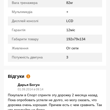
Вага тренажера
82кг
Мультимедіа
+
Дисплей консолі
LCD
Гарантія
12міс
Габарити товару
192х79х134
Живлення
От сети
Потужність двигуна
3
Відгуки
1
Дарья Богун
01.09.2014 в 09:14
Покупали в Спорт спринте эту дорожку 2 месяца назад.
Пока опробовать успели не долго, но могу сказать, что
дорожка очень хорошая. Причем есть с чем сравнить. Так
что покупайте не боясь.