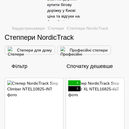
Кардіотренажери
Степери
Степпери NordicTrack
Степпери NordicTrack
Степери для дому
Професійні степери
Фільтр
Спочатку дешевше
4
5