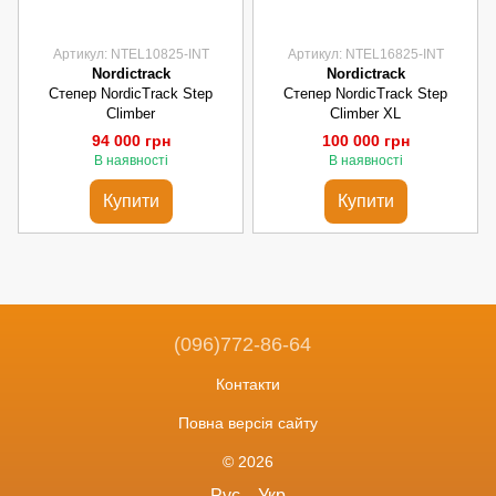
Артикул: NTEL10825-INT
Артикул: NTEL16825-INT
Nordictrack
Nordictrack
Степер NordicTrack Step
Степер NordicTrack Step
Climber
Climber XL
94 000 грн
100 000 грн
В наявності
В наявності
Купити
Купити
(096)772-86-64
Контакти
Повна версія сайту
© 2026
Рус
Укр