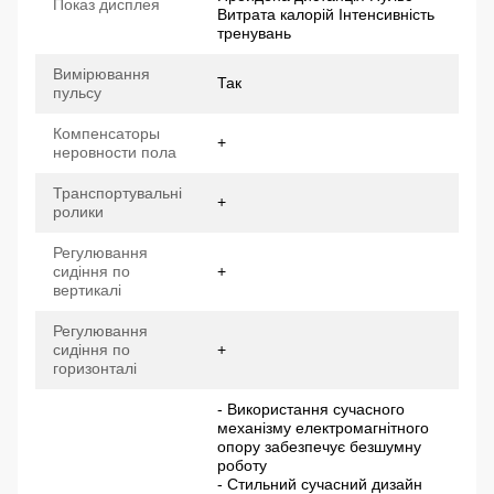
Показ дисплея
Витрата калорій Інтенсивність
тренувань
Вимірювання
Так
пульсу
Компенсаторы
+
неровности пола
Транспортувальні
+
ролики
Регулювання
сидіння по
+
вертикалі
Регулювання
сидіння по
+
горизонталі
- Використання сучасного
механізму електромагнітного
опору забезпечує безшумну
роботу
- Стильний сучасний дизайн