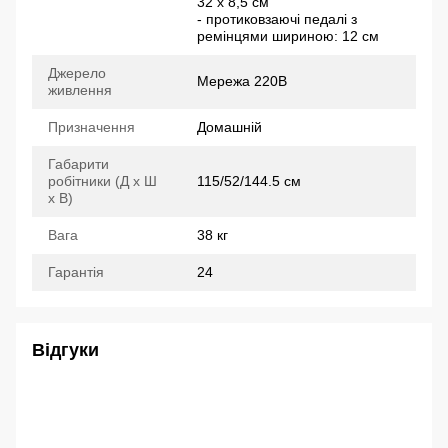
32 х 8,5 см
- протиковзаючі педалі з
ремінцями шириною: 12 см
Джерело
Мережа 220В
живлення
Призначення
Домашній
Габарити
робітники (Д x Ш
115/52/144.5 см
x В)
Вага
38 кг
Гарантія
24
Відгуки