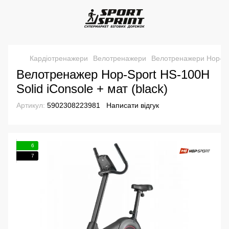
Кардіотренажери
Велотренажери
Велотренажери Hop-Sp
Велотренажер Hop-Sport HS-100H
Solid iConsole + мат (black)
Артикул:
5902308223981
Написати відгук
6
7