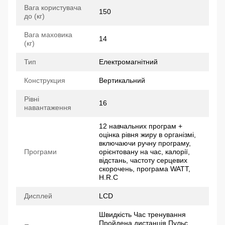
Вага користувача
150
до (кг)
Вага маховика
14
(кг)
Тип
Електромагнітний
Конструкция
Вертикальний
Рівні
16
навантаження
12 навчальних програм +
оцінка рівня жиру в організмі,
включаючи ручну програму,
Програми
орієнтовану на час, калорії,
відстань, частоту серцевих
скорочень, програма WATT,
H.R.C
Дисплей
LCD
Швидкість Час тренування
Пройдена дистанція Пульс