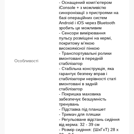
- Оснащений комп'ютером
iConsole + з можливістю
синхронізації з пристроями на
базі операційних систем
Android і iOS через Bluetooth
зробить це можливим
- Сенсори вимірювання
пульсу розміщені на кермі,
покритому м'якою
високоякісної пінкою
- Транспортувальні ролики
вмонтовані в передній
Особливості
стабілізатор
- Стабільна конструкція, яка
гарантує безпеку вправ і
стабілізатори нерівності статі
вмонтовані в задній
стабілізатор
- Покришка маховика
забезпечує безшумність
тренувань
- Підставка під планшет
- Тримач для пляшки
- Регульоване відстань сидіння
від керма: 32 - 39 см
- Розмір сидіння: (ШхГхТ) 28 х