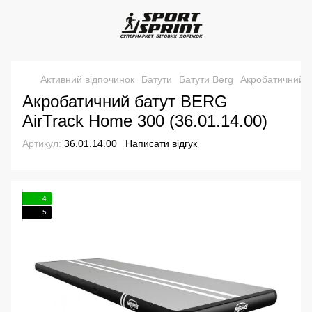
Активний відпочинок
Батути
Батути Berg
Акробатичний б
Акробатичний батут BERG
AirTrack Home 300 (36.01.14.00)
Артикул:
36.01.14.00
Написати відгук
4
5