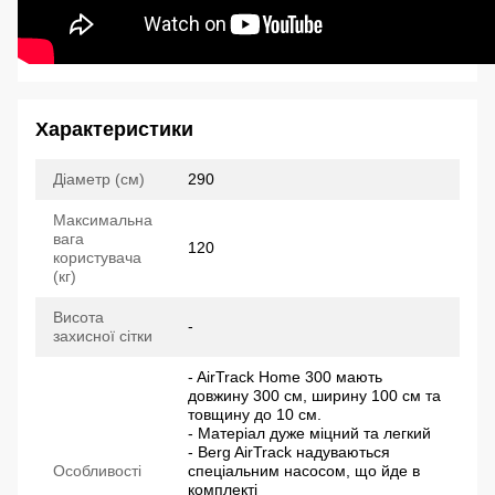
Характеристики
Діаметр (см)
290
Максимальна
вага
120
користувача
(кг)
Висота
-
захисної сітки
- AirTrack Home 300 мають
довжину 300 см, ширину 100 см та
товщину до 10 см.
- Матеріал дуже міцний та легкий
- Berg AirTrack надуваються
Особливості
спеціальним насосом, що йде в
комплекті