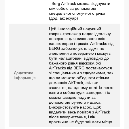
- Berg AirTrack можна з'єднувати
між собою за допомогою
спеціальної сполучної стрічки
(дод. аксесуар)
Цей інноваційний надувний
коврик-тренажер надає ідеальну
поверхню для виконання всіх
ваших вправ і трюків. AirTracks від
BERG забезпечують відмінне
зчеплення з поверхнею і можуть
бути налаштовані відповідно до
бажаного рівня відскоку. Усі
AirTracks від BERG постачаються
Додаткова
зі спеціальними з'єднувачами, так
інформація
що ви можете об'єднати стільки
домашніх AirTrack, скільки
захочете, на одному полі. Їх легко
взяти з собою куди завгодно, і їх
можна швидко надути за
допомогою ручного насоса.
Використовуйте насос, щоб
видалити весь повітря з AirTrack
після використання, і він
практично не буде займати місця.