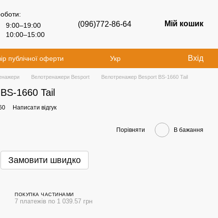
роботи:
Мій кошик
(096)772-86-64
9:00–19:00
10:00–15:00
Вхід
ір публічної оферти
Укр
енажери
Велотренажери Besport
Велотренажер Besport BS-1660 Tail
BS-1660 Tail
60
Написати відгук
Порівняти
В бажання
Замовити швидко
ПОКУПКА ЧАСТИНАМИ
7 платежів по 1 039.57 грн