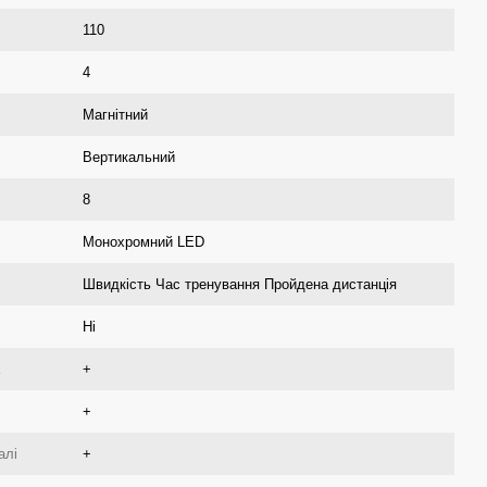
110
4
Магнітний
Вертикальний
8
Монохромний LED
Швидкість Час тренування Пройдена дистанція
Ні
+
+
алі
+