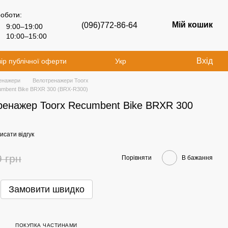
роботи:
Мій кошик
(096)772-86-64
9:00–19:00
10:00–15:00
Вхід
ір публічної оферти
Укр
енажери
Велотренажери Toorx
umbent Bike BRXR 300 (BRX-R300)
ренажер Toorx Recumbent Bike BRXR 300
исати відгук
9 грн
Порівняти
В бажання
Замовити швидко
ПОКУПКА ЧАСТИНАМИ