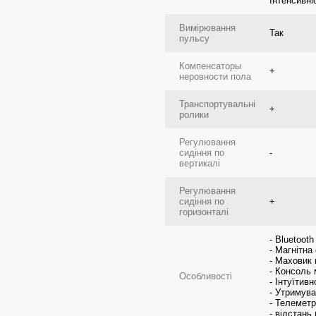
Інтенсивні
Вимірювання
Так
пульсу
Компенсаторы
+
неровности пола
Транспортувальні
+
ролики
Регулювання
сидіння по
-
вертикалі
Регулювання
сидіння по
+
горизонталі
- Bluetooth
- Магнітн
- Маховик 
- Консоль 
Особливості
- Інтуїтив
- Утримув
- Телеметрі
- відстань