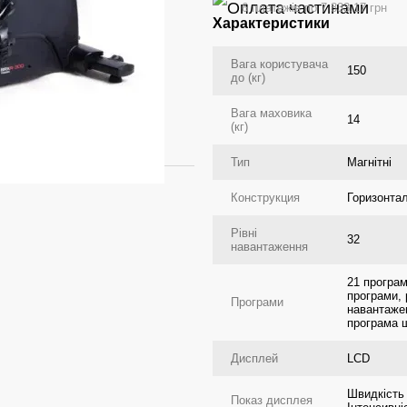
6 платежів по 7 833.17 грн
Характеристики
Вага користувача
150
до (кг)
Вага маховика
14
(кг)
Тип
Магнітні
Конструкция
Горизонта
Рівні
32
навантаження
21 програм
програми, 
Програми
навантажен
програма 
Дисплей
LCD
Швидкість
Показ дисплея