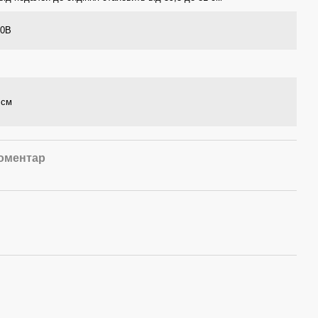
20В
 см
коментар