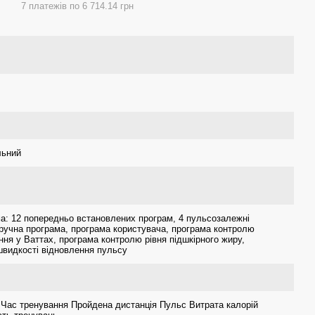
7 платежів по 6 714.14 грн
льний
а: 12 попередньо встановлених програм, 4 пульсозалежні
ручна програма, програма користувача, програма контролю
ня у Ваттах, програма контролю рівня підшкірного жиру,
швидкості відновлення пульсу
 Час тренування Пройдена дистанція Пульс Витрата калорій