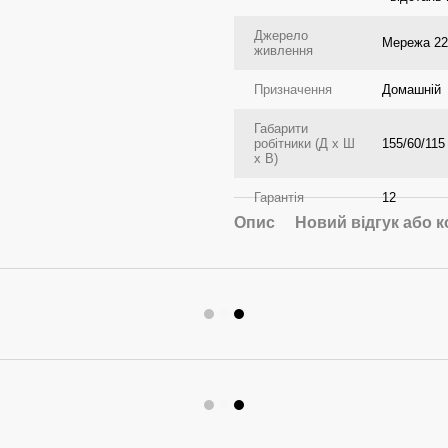
Джерело
Мережа 2
живлення
Призначення
Домашній
Габарити
робітники (Д x Ш
155/60/115
x В)
Гарантія
12
Опис
Новий відгук або 