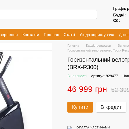
Графік 
Будні:
Сб:
овернення
Контакти
Про нас
Статті
Угода користувача
Догов
Головна
Кардіотренажери
Велотр
Горизонтальний велотренажер Toorx Rec
Горизонтальний велот
(BRX-R300)
В наявності
Артикул: 929477
Нап
46 999 грн
52 39
Купити
В кредит
ОПЛАТА ЧАСТИНАМИ