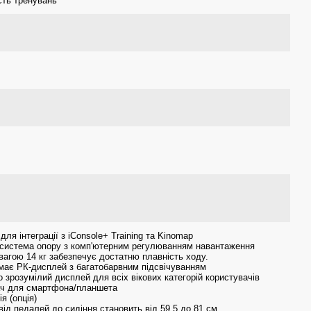
сть тренувань
 для інтеграції з iConsole+ Training та Kinomap
а система опору з комп'ютерним регулюванням навантаження
вагою 14 кг забезпечує достатню плавність ходу.
має РК-дисплей з багатобарвним підсвічуванням
но зрозумілий дисплей для всіх вікових категорій користувачів
ач для смартфона/планшета
я (опція)
 від педалей до сидіння становить від 59,5 до 81 см