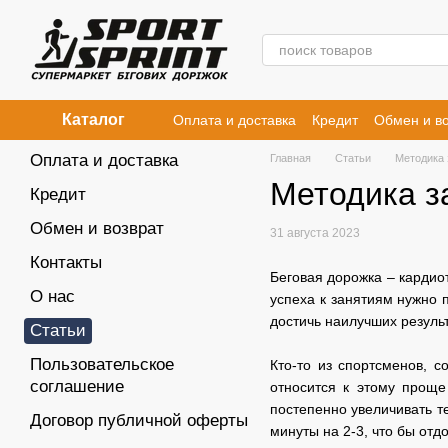
Перейти к основному контенту
Каталог
Оплата и доставка
Кредит
Обмен и во
Договор публичной оферты
Оплата и доставка
Главная
Статьи
Методика 
Методика з
Кредит
Обмен и возврат
31 августа 2023
Контакты
Беговая дорожка – кардио
О нас
успеха к занятиям нужно п
достичь наилучших резуль
Статьи
Пользовательское
Кто-то из спортсменов, с
соглашение
относится к этому проще
постепенно увеличивать т
Договор публичной оферты
минуты на 2-3, что бы отд