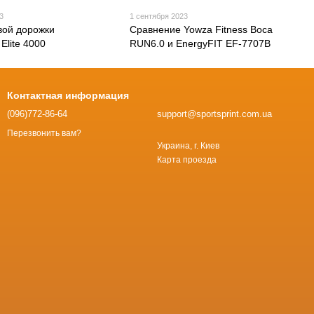
3
1 сентября 2023
вой дорожки
Сравнение Yowza Fitness Boca
 Elite 4000
RUN6.0 и EnergyFIT EF-7707B
Контактная информация
(096)772-86-64
support@sportsprint.com.ua
Перезвонить вам?
Украина, г. Киев
Карта проезда