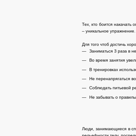
Тех, кто боится накачать 
– уникальное упражнение.
Для того чтоб достичь хор
Заниматься 3 раза в н
Во время занятия увел
В тренировках использ
Не перенапрягаться во
Соблюдать питьевой р
Не забывать о правиль
Люди, занимающиеся в спо
рельефности телу, посред