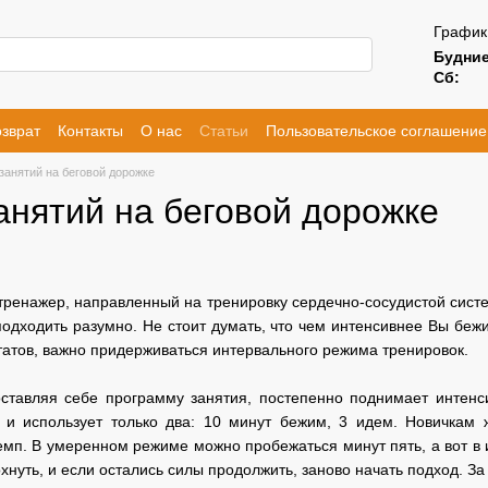
График
Будние
Сб:
зврат
Контакты
О нас
Статьи
Пользовательское соглашение
занятий на беговой дорожке
анятий на беговой дорожке
тренажер, направленный на тренировку сердечно-сосудистой систе
одходить разумно. Не стоит думать, что чем интенсивнее Вы бежит
татов, важно придерживаться интервального режима тренировок.
оставляя себе программу занятия, постепенно поднимает интенси
 и использует только два: 10 минут бежим, 3 идем. Новичкам 
емп. В умеренном режиме можно пробежаться минут пять, а вот в 
охнуть, и если остались силы продолжить, заново начать подход. З