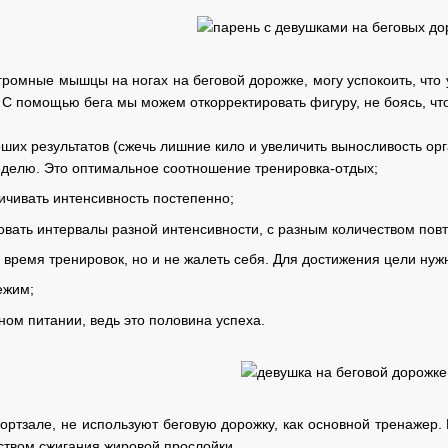
огромные мышцы на ногах на беговой дорожке, могу успокоить, что 
 С помощью бега мы можем откорректировать фигуру, не боясь, чт
оших результатов (сжечь лишние кило и увеличить выносливость ор
еделю. Это оптимальное соотношение тренировка-отдых;
ичивать интенсивность постепенно;
овать интервалы разной интенсивности, с разным количеством пов
 время тренировок, но и не жалеть себя. Для достижения цели нуж
ежим;
ном питании, ведь это половина успеха.
ртзале, не используют беговую дорожку, как основной тренажер.
ством сжигания жировой прослойки.