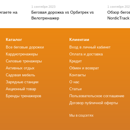
1 сентября 2023
1 сентября 202
игаете на
Беговая дорожка vs Орбитрек vs
Обзор бего
Велотренажер
NordicTrack
Каталог
Клиентам
Все беговые дорожки
Вход в личный кабинет
Кардиотренажеры
Оплата и доставка
Силовые тренажеры
Кредит
Активных отдых
Обмен и возврат
Садовая мебель
Контакты
Зарядные станции
О нас
Акционный товар
Статьи
Бренды тренажеров
Пользовательское соглашение
Договор публичной оферты
Мы в соцсетях