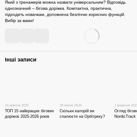
Який з тренажерів можна назвати універсальним? Відповідь
однозначний – бігова доріжка. Компактна, практична,
підходить новачкам, доповнена безліччю корисних функцій.
Вибір за вами!
Інші записи
19 жовтня 2025
28 квітня 2024
1 вересня 202
ТОП 15 найкращих бігових
Скільки калорій ви
Огляд бігов
доріжок 2025-2026 років
спалюєте на Орбітреку?
NordicTrack 