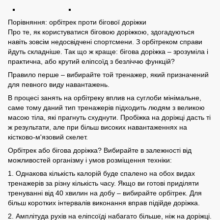
Порівняння: орбітрек проти бігової доріжки
Про те, як користуватися біговою доріжкою, здогадуються
навіть зовсім недосвідчені спортсмени. З орбітреком справи
йдуть складніше. Так що ж краще: бігова доріжка – зрозуміла і
практична, або крутий еліпсоїд з безліччю функцій?
Правило перше – вибирайте той тренажер, який призначений
для певного виду навантажень.
В процесі занять на орбітреку вплив на суглоби мінімальне,
саме тому даний тип тренажерів підходить людям з великою
масою тіла, які прагнуть схуднути. Пробіжка на доріжці дасть ті
ж результати, але при більш високих навантаженнях на
кістково-м'язовий скелет.
Орбітрек або бігова доріжка? Вибирайте в залежності від
можливостей організму і умов розміщення техніки:
1. Однакова кількість калорій буде спалено на обох видах
тренажерів за різну кількість часу. Якщо ви готові приділяти
тренуванні від 40 хвилин на добу – вибирайте орбітрек. Для
більш коротких інтервалів виконання вправ підійде доріжка.
2. Амплітуда рухів на еліпсоїді набагато більше, ніж на доріжці.