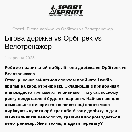
Статті
Бігова доріжка vs Орбітрек vs Велотренажер
Бігова доріжка vs Орбітрек vs
Велотренажер
1 вересня 2023
Робимо правильний вибір: Бігова доріжка vs Орбітрек vs
Велотренажер
Отже, рішення зайнятися спортом прийнято і вибір
припав на кардіотреніровкі. Складнощів з придбанням
відповідного тренажера не виникне – на українському
ринку представлені будь-які варіанти. Найчастіше для
домашнього використання початківці спортсмени
вирішують купити орбітрек або бігову доріжку, а для
шанувальників велоспорту кращим вибором здається
велотренажер. Який техніці віддати перевагу?