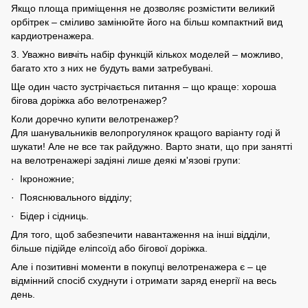
Якщо площа приміщення не дозволяє розмістити великий
орбітрек – сміливо замінюйте його на більш компактний вид
кардиотренажера.
3. Уважно вивчіть набір функцій кількох моделей – можливо,
багато хто з них не будуть вами затребувані.
Ще один часто зустрічається питання – що краще: хороша
бігова доріжка або велотренажер?
Коли доречно купити велотренажер?
Для шанувальників велопрогулянок кращого варіанту годі й
шукати! Але не все так райдужно. Варто знати, що при занятті
на велотренажері задіяні лише деякі м'язові групи:
· Ікроножние;
· Пояснювального відділу;
· Бідер і сідниць.
Для того, щоб забезпечити навантаження на інші відділи,
більше підійде еліпсоїд або бігової доріжка.
Але і позитивні моменти в покупці велотренажера є – це
відмінний спосіб схуднути і отримати заряд енергії на весь
день.