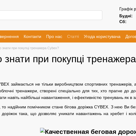
Графік 
Будні:
Сб:
овернення
Контакти
Про нас
Статті
Угода користувача
Догов
о знати при покупці тренажера Cybex?
 знати при покупці тренажер
BEX займається не тільки виробництвом спортивних тренажерів, а
облочні тренажери, створені спеціально для тих, хто прагне до д
ати навіть найбільші навантаження, і ефективністю тренувань як в зал
то надійним помічником стане бігова доріжка CYBEX. З нею Ви без
я доріжок така, що дозволяє уникати навантажень на хребет і кол