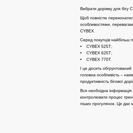
Вибрати доріжку для бігу 
Щоб повністю переконатися
особливостями, перевагами.
CYBEX.
Серед покупців найбільш п
• CYBEX 525Т;
• CYBEX 625Т;
• CYBEX 770Т.
І це досить обгрунтований
головна особливість – наяв
продуктивність бігової дор
Вся необхідна інформація –
контролювати процес трену
піших прогулянок. Це дає 