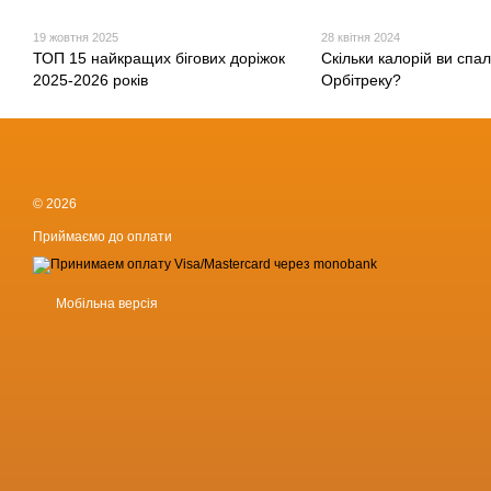
19 жовтня 2025
28 квітня 2024
ТОП 15 найкращих бігових доріжок
Скільки калорій ви спа
2025-2026 років
Орбітреку?
© 2026
Приймаємо до оплати
Мобільна версія