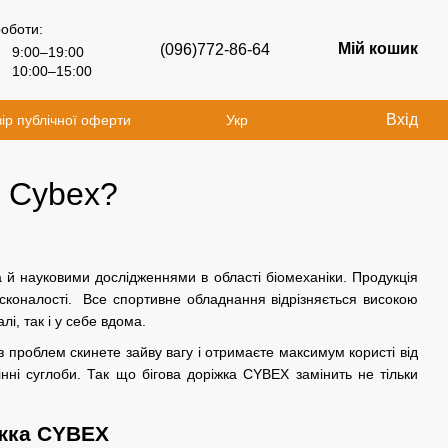
роботи:
Мій кошик
(096)772-86-64
9:00–19:00
10:00–15:00
Вхід
ір публічної оферти
Укр
а Cybex?
 й науковими дослідженнями в області біомеханіки. Продукція
осконалості. Все спортивне обладнання відрізняється високою
і, так і у себе вдома.
 проблем скинете зайву вагу і отримаєте максимум користі від
інні суглоби. Так що бігова доріжка CYBEX замінить не тільки