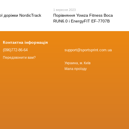
3
1 вересня 2023
ої доріжки NordicTrack
Порівняння Yowza Fitness Boca
RUN6.0 і EnergyFIT EF-7707B
Контактна інформація
(096)772-86-64
support@sportsprint.com.ua
Передзвонити вам?
Украина, м. Київ
Мапа проїзду