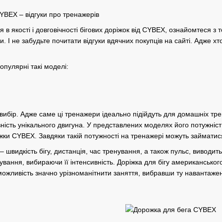
CYBEX – відгуки про тренажерів
 в якості і довговічності бігових доріжок від CYBEX, ознайомтеся 
 І не забудьте почитати відгуки вдячних покупців на сайті. Адже хто
опулярні такі моделі:
 вибір. Адже саме ці тренажери ідеально підійдуть для домашніх тр
ність унікального двигуна. У представлених моделях його потужність
іжки CYBEX. Завдяки такій потужності на тренажері можуть займатис
 швидкість бігу, дистанція, час тренування, а також пульс, виводи
вання, вибираючи її інтенсивність. Доріжка для бігу американського
можливість значно урізноманітнити заняття, вибравши ту навантажен