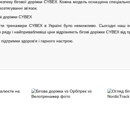
езпеку бігової доріжки CYBEX. Кожна модель оснащена спеціально
озтягуванні зв'язок.
ові доріжки CYBEX
ити тренажери CYBEX в Україні було неможливо. Сьогодні наш ін
 ряду і найпривабливіші ціни відрізняють бігові доріжки CYBEX від п
підтримки здоров'я і гарного настрою.