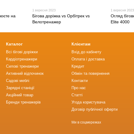
1 вересня 2023
1 вересня 202
люєте на
Бігова доріжка vs Орбітрек vs
Огляд бігов
Велотренажер
Elite 4000
Каталог
Клієнтам
Всі бігові доріжки
Вхід до кабінету
Кардіотренажери
Оплата і доставка
Силові тренажери
Кредит
Активний відпочинок
Обмін та повернення
Садові меблі
Контакти
Зарядні станіції
Про нас
Акційний товар
Статті
Бренди тренажерів
Угода користувача
Договір публічної оферти
Ми в соцмережах