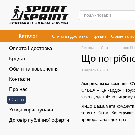
Перейти к основному контенту
Каталог
Оплата і доставка
Кредит
Обмін та п
Оплата і доставка
Головна
Статті
Що потрібн
Що потрібно
Кредит
Обмін та повернення
1 вересня 2023
Контакти
Американська компанія CY
Про нас
CYBEX – це кардіо- і груз
якістю, здатністю витримув
Статті
Якщо Ваша мета схуднути, 
Угода користувача
заняття бігом. Конструкці
тренера, але і доктора.
Договір публічної оферти