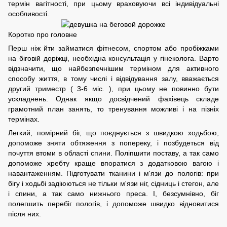
термін вагітності, при цьому враховуючи всі індивідуальні
особливості.
Коротко про головне
Перш ніж йти займатися фітнесом, спортом або пробіжками
на біговій доріжці, необхідна консультація у гінеколога. Варто
відзначити, що найбезпечнішим терміном для активного
способу життя, в тому числі і відвідування залу, вважається
другий триместр ( 3-6 міс. ), при цьому не повинно бути
ускладнень. Однак якщо досвідчений фахівець складе
грамотний план занять, то тренування можливі і на пізніх
термінах.
Легкий, помірний біг, що поєднується з швидкою ходьбою,
допоможе зняти обтяження з попереку, і позбудеться від
почуття втоми в області спини. Поліпшити поставу, а так само
допоможе хребту краще впоратися з додатковою вагою і
навантаженням. Підготувати тканини і м'язи до пологів: при
бігу і ходьбі задіюються не тільки м'язи ніг, сідниць і стегон, але
і спини, а так само нижнього преса. І, безсумнівно, біг
полегшить перебіг пологів, і допоможе швидко відновитися
після них.