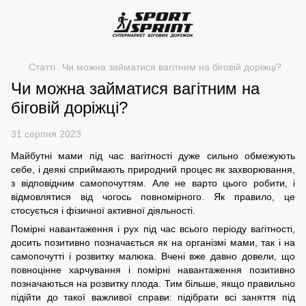
Статті
Чи можна займатися вагітним на біговій доріжці?
Чи можна займатися вагітним на
біговій доріжці?
31 серпня 2023
Майбутні мами під час вагітності дуже сильно обмежують
себе, і деякі сприймають природний процес як захворювання,
з відповідним самопочуттям. Але не варто цього робити, і
відмовлятися від чогось повномірного. Як правило, це
стосується і фізичної активної діяльності.
Помірні навантаження і рух під час всього періоду вагітності,
досить позитивно позначається як на організмі мами, так і на
самопочутті і розвитку малюка. Вчені вже давно довели, що
повноцінне харчування і помірні навантаження позитивно
позначаються на розвитку плода. Тим більше, якщо правильно
підійти до такої важливої справи: підібрати всі заняття під