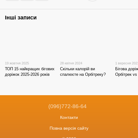
Інші записи
19 жовтня 2025
28 квітня 2024
1 вересня 202
ТОП 15 найкращих бігових
Скільки калорій ви
Бігова дорі
доріжок 2025-2026 років
спалюєте на Орбітреку?
Орбітрек v
(096)772-86-64
Контакти
Повна версія сайту