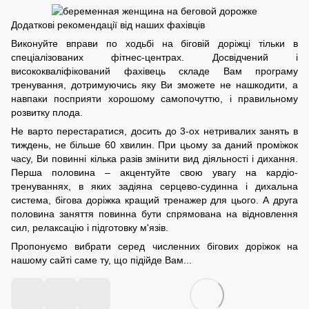
Додаткові рекомендації від наших фахівців
Виконуйте вправи по ходьбі на біговій доріжці тільки в
спеціалізованих фітнес-центрах. Досвідчений і
висококваліфікований фахівець складе Вам програму
тренування, дотримуючись яку Ви зможете не нашкодити, а
навпаки посприяти хорошому самопочуттю, і правильному
розвитку плода.
Не варто перестаратися, досить до 3-ох нетривалих занять в
тиждень, не більше 60 хвилин. При цьому за даний проміжок
часу, Ви повинні кілька разів змінити вид діяльності і дихання.
Перша половина – акцентуйте свою увагу на кардіо-
тренуваннях, в яких задіяна серцево-судинна і дихальна
система, бігова доріжка кращий тренажер для цього. А друга
половина заняття повинна бути спрямована на відновлення
сил, релаксацію і підготовку м'язів.
Пропонуємо вибрати серед численних бігових доріжок на
нашому сайті саме ту, що підійде Вам...