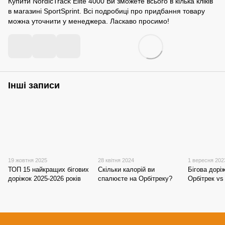
Купити NordicTrack Elite 4000 Ви зможете всього в кілька кліків
в магазині SportSprint. Всі подробиці про придбання товару
можна уточнити у менеджера. Ласкаво просимо!
Інші записи
19 жовтня 2025
28 квітня 2024
1 вересня 202
ТОП 15 найкращих бігових
Скільки калорій ви
Бігова дорі
доріжок 2025-2026 років
спалюєте на Орбітреку?
Орбітрек v