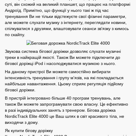
суті, він схожий на великий планшет, що працює на платформі
Андроїд. Примітно, що функції у нього такі ж під час
тренування Ви не тільки відстежуєте свої фізичні параметри,
але можете слухати музику з інтернету, переглядати новини,
спілкуватися з друзями, влаштовувати сеанси зв'язку з кимось
по скайпу.
Звукова система бігової доріжки дозволяє слухати музичні
треки в найкращій якості. Також Ви можете підключити до
бігової доріжці iPod і насолоджуватися музикою з нього.
На даному пристрої Ви можете самостійно вибирати
інтенсивність тренування і групу м'язів, на які покладається
найбільше навантаження. Цьому сприяє регуляція підйому
бігової доріжки.
В пристрій інтегровано більше 40 програм тренувань, але
також Ви можете запрограмувати свою власну. Це ефективно
в разі індивідуальних занять з тренером. Бігова доріжка
NordicTrack Elite 4000 це Ваш шлях в світ красивого тіла, не
виходячи з дому.
Як купити бігову доріжку