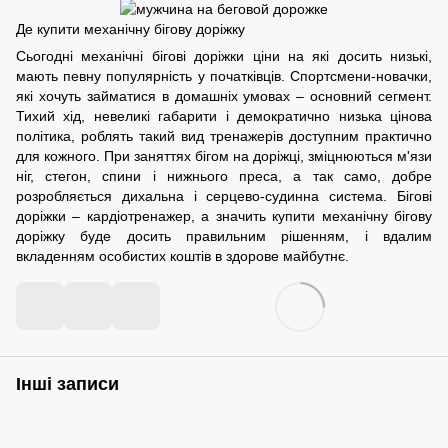
Де купити механічну бігову доріжку
Сьогодні механічні бігові доріжки ціни на які досить низькі,
мають певну популярність у початківців. Спортсмени-новачки,
які хочуть займатися в домашніх умовах – основний сегмент.
Тихий хід, невеликі габарити і демократично низька цінова
політика, роблять такий вид тренажерів доступним практично
для кожного. При заняттях бігом на доріжці, зміцнюються м'язи
ніг, стегон, спини і нижнього преса, а так само, добре
розробляється дихальна і серцево-судинна система. Бігові
доріжки – кардіотренажер, а значить купити механічну бігову
доріжку буде досить правильним рішенням, і вдалим
вкладенням особистих коштів в здорове майбутнє.
Інші записи