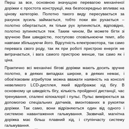
Перш за все, основною значущою перевагою механічної
доріжки є простота конструкції, яка безпосередньо впливає на
цінову категорію. Полотно такого виду пересувається за
рахунок зусиль займається, тобто поки він рухається –
полотно обертається, як тільки рух зупиняється, відповідно,
полотно зупиняється теж. Таким чином, Ви можете бігти зі
зручною Вам швидкістю, поступово сповільнюючи темп, або
навпаки збільшуючи його. Відсутність електромотора, так само
перевага свого роду, так як при роботі пристрою енергія не
витрачається, і вага самого пристрою менше, так само як і
ціна.
Практично всі механічні бігові доріжки мають досить зручне
полотно, в деяких випадках широке, в деяких немає, і
обов'язковим атрибутом можна вважати наявність на консолі
невеликого LCD-дисплея, який відображає хід бігу. В
основному це швидкість бігу, кількість пройденої дистанції, час
тренування, спалені кілокалорії і пульс. Пульс вимірюється за
допомогою спеціальних датчиків, вмонтованих в рукоятки
доріжки. Так само, вони відрізняються один від одного і
системою навантаження гальмування. Зазвичай, магнітна
доріжка має більш плавний хід, і ступінчасту систему
гальмування.